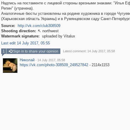
Надпись на постаменте с лицевой стороны врезными знаками: "Илья Е
Репин" (утрачена).
Аналогичные бюсты установлены на родине художника в городе Чугуев
(Харьковская область Украины) и в Румянцевском саду Санкт-Петербург
Source:
http://vk.com/club308509
Shooting direction:
northwest

Watermark signature:
uploaded by Vitalux
Last edit 14 July 2017, 05:55
1
Sign in to share your opinion
Latest comment: 14 July 2017, 05:58
Николай
·
14 July 2017, 05:58
https://vk.com/photo-308509_249527842
- 2114x1153