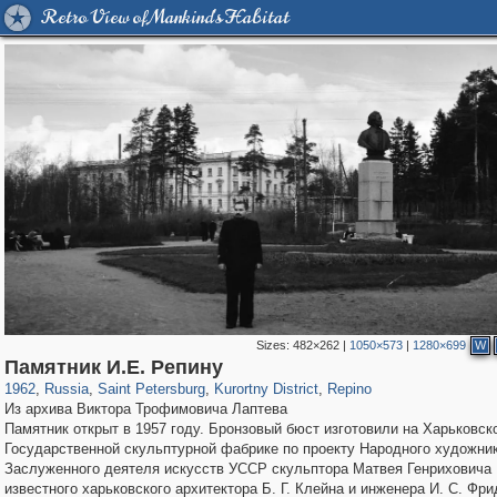
Retro View of Mankind's Habitat
Sizes:
482×262
|
1050×573
|
1280×699
W
197,265
1,407,361
5,714
29,248
5,980
9
733
3
Памятник И.Е. Репину
1962
,
Russia
,
Saint Petersburg
,
Kurortny District
,
Repino
Из архива Виктора Трофимовича Лаптева
Памятник открыт в 1957 году. Бронзовый бюст изготовили на Харьковск
Государственной скульптурной фабрике по проекту Народного художни
Заслуженного деятеля искусств УССР скульптора Матвея Генриховича
известного харьковского архитектора Б. Г. Клейна и инженера И. С. Фр