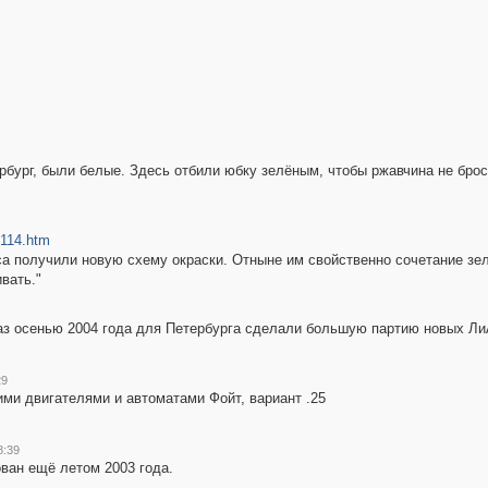
бург, были белые. Здесь отбили юбку зелёным, чтобы ржавчина не брос
le114.htm
а получили новую схему окраски. Отныне им свойственно сочетание зелё
вать."
аз осенью 2004 года для Петербурга сделали большую партию новых ЛиАЗ
29
ими двигателями и автоматами Фойт, вариант .25
8:39
ван ещё летом 2003 года.