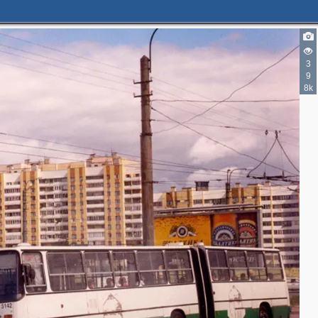
3
9
8k