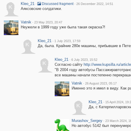
Kleo_21
·
·
Discussed fragment
26 December 2022, 14:51
K
Аяксовские солдатики.
Vatnik
·
23 May 2023, 20:47
Неужели в 1999 году уже была такая окраска?!
Kleo_21
·
1 July 2023, 17:59
K
Да, была. Крайние 280е машины, прибывшие в Петер
Kleo_21
·
6 July 2023, 15:52
K
Согласно сайту
http://www.kupsilla.ru/artic
"В 2004 году автобусы Пассажиравтотранс
все машины начали постепенно перекраши
Vatnik
·
26 August 2023, 05:17
Именно это я имел в виду. Как р
Kleo_21
·
15 April 2024, 19:
K
Да, с Катерпилларовск
Murashov_Sergey
·
23 March 2024, 1
Но автобус 5142 был перенумеро