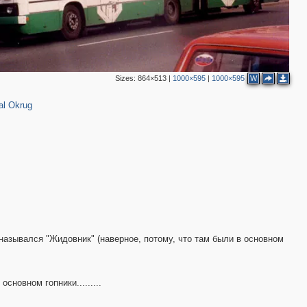
Sizes:
864×513
|
1000×595
|
1000×595
W
al Okrug
 назывался "Жидовник" (наверное, потому, что там были в основном
сновном гопники.........