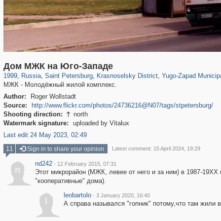
197,153
1,406,637
5,709
29,243
2,200
44
99
Дом МЖК на Юго-Западе
1999
,
Russia
,
Saint Petersburg
,
Krasnoselsky District
,
Yugo-Zapad Municip
МЖК - Молодёжный жилой комплекс.
Author:
Roger Wollstadt
Source:
http://www.flickr.com/photos/24736216@N07/tags/stpetersburg/
Shooting direction:
north

Watermark signature:
uploaded by Vitalux
Last edit 24 May 2023, 02:49
11
Sign in to share your opinion
Latest comment: 15 April 2024, 19:29
nd242
·
12 February 2015, 07:31
n
Этот микрорайон (МЖК, левее от него и за ним) в 1987-19ХХ
"кооперативные" дома).
leobartolo
·
3 January 2020, 16:40
l
А справа назывался "гопник" потому,что там жили в о