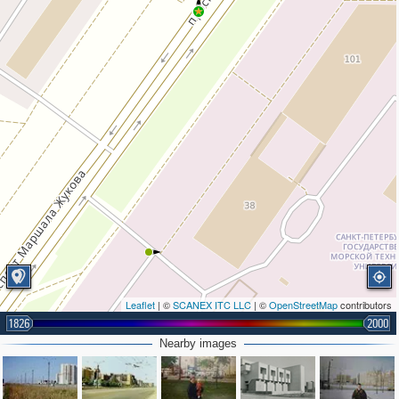
Leaflet
| ©
SCANEX ITC LLC
| ©
OpenStreetMap
contributors
1826
2000
Nearby images