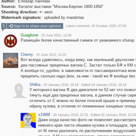
Author:
Елеазар Лангман
Source:
Каталог выставки "Москва-Берлин 1900-1950"
Shooting direction:
west

Watermark signature:
uploaded by maratstas
5
Sign in to share your opinion
Latest comment: 15 October 2020, 07:55
Guaglione
·
15 June 2012, 12:06
Размещён более качественный снимок от уважаемого shurup.
Cherny
·
15 June 2012, 12:25
Вот всегда удивляюсь, когда вижу, как маленький двухосник 
два пассивных прицепных вагона С. Застал только БФ и КМ с
А вообще-то, удобно: в зависимости от пассажиропотока мож
прицепить сколько надо (вон, за ним - такой же Ф вообще без
Shilka
·
·
24 January 2018, 18:18
Edited 24 January 2018, 18:18
S
У моторного вагона Ф два двигателя по 52 квт что позво
тянуть ещё два прицепных вагона, в данном случае сери
отличить от С можно по более плоской крыше и прямом
обрезу кузова, в отличие от пониженных концевых площа
s1988f
·
·
30 January 2018, 22:23
Edited 30 January 2018, 22:24
Даже когда качество фото не позволяет рассмотре
нижнего края листа обшивки кузова и площадок, пр
от М легко различить по расположению воздухозабо