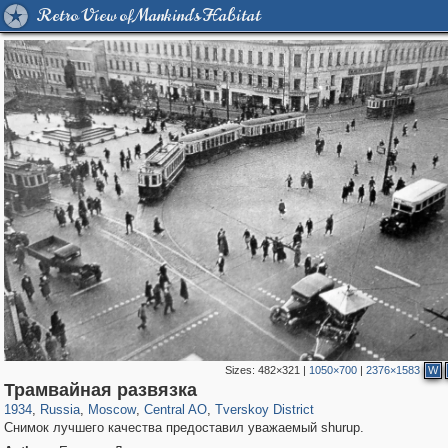
Retro View of Mankind's Habitat
Sizes:
482×321
|
1050×700
|
2376×1583
W
319,968
1,407,780
160,055
8,295
29,263
5,920
53,063
2,283
Трамвайная развязка
1934
,
Russia
,
Moscow
,
Central AO
,
Tverskoy District
Снимок лучшего качества предоставил уважаемый shurup.