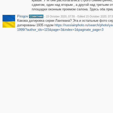
крыше. У М они располагались строго симметрично, 
сдвигом, один над вторым , а другой над третьим от
площадки оконным проемом салона. Здесь оба приц
Pirogov
·
·
15 October 2020, 07:55
Edited 15 October 2020, 07:
Какова датировка серии Лангмана? Эта и остальные фото се
датированы 1935 годом
https://russiainphoto.ru/search/photo/ye
1999/?author_ids=115&page=3&index=1&paginate_page=3