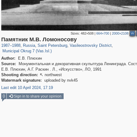
Sizes:
482×508
|
664×700
|
2000×2108
W
197,255
1,407,276
5,714
29,248
14,282
482
Памятник М.В. Ломоносову
9,208
456
1987
–
1988
,
Russia
,
Saint Petersburg
,
Vasileostrovsky District
,
Municipal Okrug 7 (Vas.Isl.)
Author:
Е.В. Плюхин
Source:
Монументальная и декоративная скульптура Ленинграда. Сост
Е.В. Плюхин, А.Г. Раскин . Л., «Искусство», ЛО, 1991
Shooting direction:
northwest

Watermark signature:
uploaded by nvk45
Last edit 10 April 2024, 17:19
0
Sign in to share your opinion