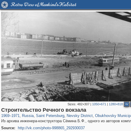
Retro View of Mankind's Habitat
Sizes:
482×307
|
1050×671
|
1280×818
W
197,293
1,407,712
5,716
29,262
8,612
134
1,367
32
Строительство Речного вокзала
1969
–
1971
,
Russia
,
Saint Petersburg
,
Nevsky District
,
Obukhovsky Municip
Из архива инженера-конструктора Сёмина Б.Ф., одного из авторов комп
Source:
http://vk.com/photo-998865_292930037