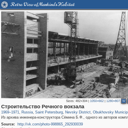
Retro View of Mankind's Habitat
Sizes:
482×304
|
1050×662
|
1280×807
W
197,255
1,407,325
5,714
29,248
8,609
134
1,367
32
Строительство Речного вокзала
1969
–
1971
,
Russia
,
Saint Petersburg
,
Nevsky District
,
Obukhovsky Municip
Из архива инженера-конструктора Сёмина Б.Ф., одного из авторов комп
Source:
http://vk.com/photo-998865_292930039