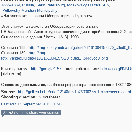
2,228
22
1884
–
1889
,
Russia
,
Saint Petersburg
,
Moskovsky District SPb
,
Pulkovsky Meridian Municipality
«Николаевская Главная Обсерватория в Пулкове»
Этот снимок, а также план Обсерватории есть в книге:
Г.В.Барановский - Архитектурная энциклопедия второй половины XIX век
Общественные здания. Часть 1 [A-B]. 1908.
Страница 188 -
http://img-fotki.yandex.ru/get/5646/161004157.8/0_c3ed0_fb
Страница 189 -
http://img-
fotki.yandex.ru/get/4126/161004157.8/0_c3ed1_344d5cc0_orig
Книга целиком -
http://goo.gl/ZT5ZL
[arch-grafika.ru] или
http://goo.gl/lNND
[sigla.rsl.ru]
Справа за деревьями видна башня рефрактора, построенная в 1882-188
Source:
http://gallica.bnf.fr/ark:/12148/btv1b2600027z/f1.planchecontact.hl
Shooting direction:
southeast

Last edit 13 September 2015, 01:42
0
Sign in to share your opinion