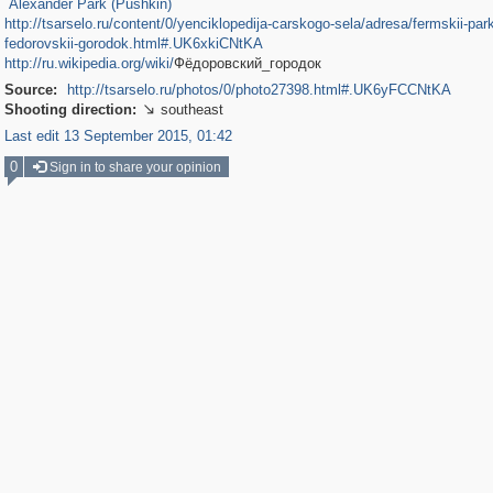
Alexander Park (Pushkin)
http://tsarselo.ru/content/0/yenciklopedija-carskogo-sela/adresa/fermskii-par
fedorovskii-gorodok.html#.UK6xkiCNtKA
http://ru.wikipedia.org/wiki/
Фёдоровский_городок
Source:
http://tsarselo.ru/photos/0/photo27398.html#.UK6yFCCNtKA
Shooting direction:
southeast

Last edit 13 September 2015, 01:42
0
Sign in to share your opinion