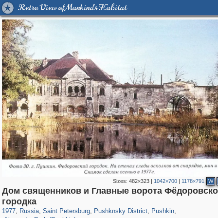
Retro View of Mankind's Habitat
Sizes:
482×323
|
1042×700
|
1178×791
W
Дом священников и Главные ворота Фёдоровско
197,265
1,407,351
5,714
29,248
11,385
655
7,591
215
городка
1,221
59
1977
,
Russia
,
Saint Petersburg
,
Pushknsky District
,
Pushkin
,