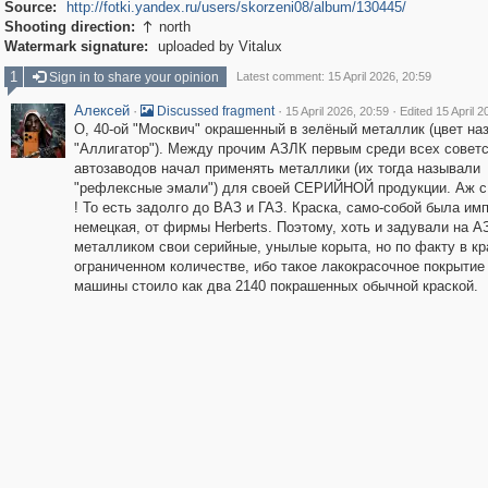
Source:
http://fotki.yandex.ru/users/skorzeni08/album/130445/
Shooting direction:
north

Watermark signature:
uploaded by Vitalux
1
Sign in to share your opinion
Latest comment: 15 April 2026, 20:59
Алексей
·
·
·
Discussed fragment
15 April 2026, 20:59
Edited 15 April 2
О, 40-ой "Москвич" окрашенный в зелёный металлик (цвет на
"Аллигатор"). Между прочим АЗЛК первым среди всех совет
автозаводов начал применять металлики (их тогда называли
"рефлексные эмали") для своей СЕРИЙНОЙ продукции. Аж с 
! То есть задолго до ВАЗ и ГАЗ. Краска, само-собой была им
немецкая, от фирмы Herberts. Поэтому, хоть и задували на 
металликом свои серийные, унылые корыта, но по факту в кр
ограниченном количестве, ибо такое лакокрасочное покрытие
машины стоило как два 2140 покрашенных обычной краской.