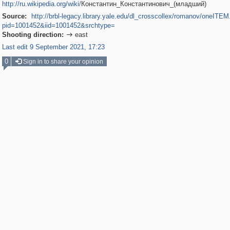
http://ru.wikipedia.org/wiki/
Константин_Константинович_(младший)
Source:
http://brbl-legacy.library.yale.edu/dl_crosscollex/romanov/oneITE
pid=1001452&iid=1001452&srchtype=
Shooting direction:
east

Last edit 9 September 2021, 17:23
0
Sign in to share your opinion