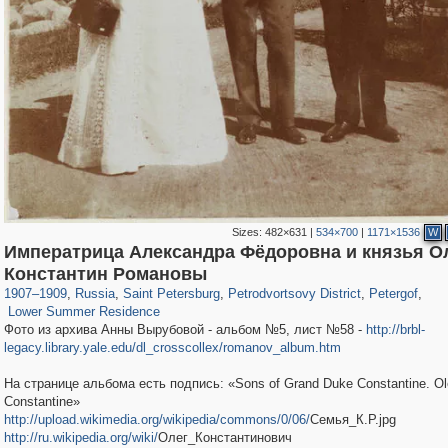
Sizes:
482×631
|
534×700
|
1171×1536
W
Императрица Александра Фёдоровна и князья Ол
197,232
1,407,206
5,714
29,248
10,781
350
8,421
280
Константин Романовы
149
1
1907
–
1909
,
Russia
,
Saint Petersburg
,
Petrodvortsovy District
,
Petergof
,
Lower Summer Residence
Фото из архива Анны Вырубовой - альбом №5, лист №58 -
http://brbl-
legacy.library.yale.edu/dl_crosscollex/romanov_album.htm
На странице альбома есть подпись: «Sons of Grand Duke Constantine. Ol
Constantine»
http://upload.wikimedia.org/wikipedia/commons/0/06/
Семья_К.Р.jpg
http://ru.wikipedia.org/wiki/
Олег_Константинович