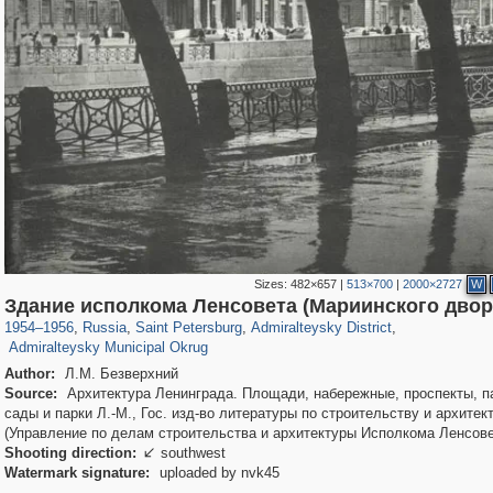
Sizes:
482×657
|
513×700
|
2000×2727
W
197,232
1,407,206
5,714
29,248
24,063
1,032
Здание исполкома Ленсовета (Мариинского двор
13,106
616
1954
–
1956
,
Russia
,
Saint Petersburg
,
Admiralteysky District
,
Admiralteysky Municipal Okrug
Author:
Л.М. Безверхний
Source:
Архитектура Ленинграда. Площади, набережные, проспекты, п
сады и парки Л.-М., Гос. изд-во литературы по строительству и архитек
(Управление по делам строительства и архитектуры Исполкома Ленсове
Shooting direction:
southwest

Watermark signature:
uploaded by nvk45