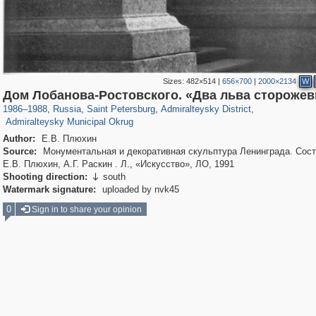
Sizes:
482×514
|
656×700
|
2000×2134
W
197,128
1,406,298
5,709
29,243
24,063
1,032
Дом Лобанова-Ростовского. «Два льва сторожевы
13,106
616
1986
–
1988
,
Russia
,
Saint Petersburg
,
Admiralteysky District
,
Admiralteysky Municipal Okrug
Author:
Е.В. Плюхин
Source:
Монументальная и декоративная скульптура Ленинграда. Сост
Е.В. Плюхин, А.Г. Раскин . Л., «Искусство», ЛО, 1991
Shooting direction:
south

Watermark signature:
uploaded by nvk45
0
Sign in to share your opinion