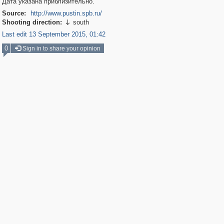
Дата указана приблизительно.
Source:
http://www.pustin.spb.ru/
Shooting direction:
south

Last edit 13 September 2015, 01:42
0
Sign in to share your opinion