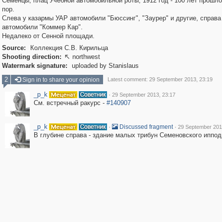
Семенцы, плац Учебной автомобильной роты, 1912 год - 100 лет прошло
пор.
Слева у казармы УАР автомобили "Бюссинг", "Заурер" и другие, справа
автомобили "Коммер Кар".
Недалеко от Сенной площади.
Source:
Коллекция С.В. Кирильца
Shooting direction:
northwest

Watermark signature:
uploaded by Stanislaus
2
Sign in to share your opinion
Latest comment: 29 September 2013, 23:19
_p_k
·
29 September 2013, 23:17
См. встречный ракурс -
#140907
_p_k
·
·
Discussed fragment
29 September 201
В глубине справа - здание малых трибун Семеновского иппо