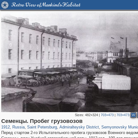
Retro View of Mankind's Habitat
Sizes:
482×324
|
703×473
|
703×473
W
197,288
1,407,685
5,716
29,262
24,065
1,032
2,363
63
Семенцы. Пробег грузовозов
1912
,
Russia
,
Saint Petersburg
,
Admiralteysky District
,
Semyonovsky Munic
Перед стартом 2-го Испытательного пробега грузовозов Военного ведом