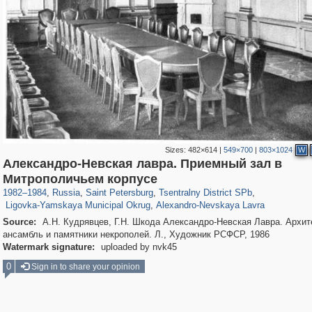
Sizes:
482×614
|
549×700
|
803×1024
W
Александро-Невская лавра. Приемный зал в
197,255
1,407,276
5,714
29,248
50,266
1,838
Митрополичьем корпусе
2,923
43
875
15
1982
–
1984
,
Russia
,
Saint Petersburg
,
Tsentralny District SPb
,
Ligovka-Yamskaya Municipal Okrug
,
Alexandro-Nevskaya Lavra
Source:
А.Н. Кудрявцев, Г.Н. Шкода Александро-Невская Лавра. Архит
ансамбль и памятники некрополей. Л., Художник РСФСР, 1986
Watermark signature:
uploaded by nvk45
0
Sign in to share your opinion