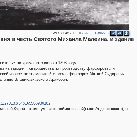
2
2
Sizes:
864×507
|
1050×617
|
1280×752
W
2
вня в честь Святого Михаила Малеина, и здание
оительство храма закончено в 1896 году.
ый на заводе «Товарищества по производству фарфоровых и
укский иконостас знаменитый «король фарфора» Матвей Сидорович
авлению Владикавказского Архиерея.
9332270133/348165508930182
ельный Курган, около ул Пантелеймоновской(ныне Анджиевского), и