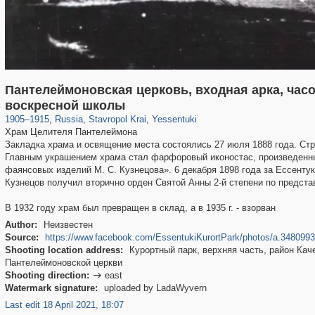
Пантелеймоновская церковь, входная арка, часо
11,845
1,406,710
159
29,243
1,916
27
воскресной школы
1905
–
1915
,
Russia
,
Stavropol Krai
,
Yessentuki
Храм Целителя Пантелеймона
Закладка храма и освящение места состоялись 27 июля 1888 года. Стр
Главным украшением храма стал фарфоровый иконостас, произведенн
фаянсовых изделий М. С. Кузнецова». 6 декабря 1898 года за Ессент
Кузнецов получил вторично орден Святой Анны 2-й степени по предст
В 1932 году храм был превращен в склад, а в 1935 г. - взорван
Author:
Неизвестен
Source:
https://www.facebook.com/EssentukiKurortPark/photos/a.34809
Shooting location address:
Курортный парк, верхняя часть, район Кач
Пантелеймоновской церкви
Shooting direction:
east

Watermark signature:
uploaded by LadaWyvern
Last edit 18 April 2021, 18:07