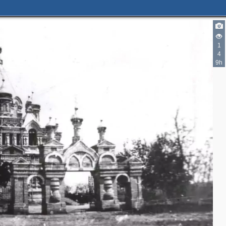
1
4
9h
3
3
3