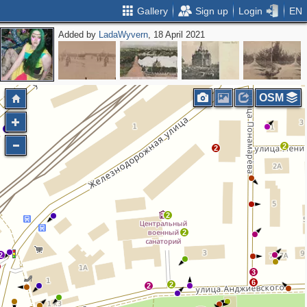
Gallery
Sign up
Login
EN
Added by
LadaWyvern
, 18 April 2021
OSM
2
2
2
2
2
2
3
6
2
2