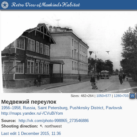
Retro View of Mankind's Habitat
Sizes:
482×264
|
1050×577
|
1280×703
W
197,232
1,407,206
5,714
29,248
11,385
655
3,558
432
Медвежий переулок
1956
–
1958
,
Russia
,
Saint Petersburg
,
Pushknsky District
,
Pavlovsk
http://maps.yandex.ru/-/CVuBiYom
Source:
http://vk.com/photo-998865_273546886
Shooting direction:
northwest

Last edit 1 December 2015, 11:36