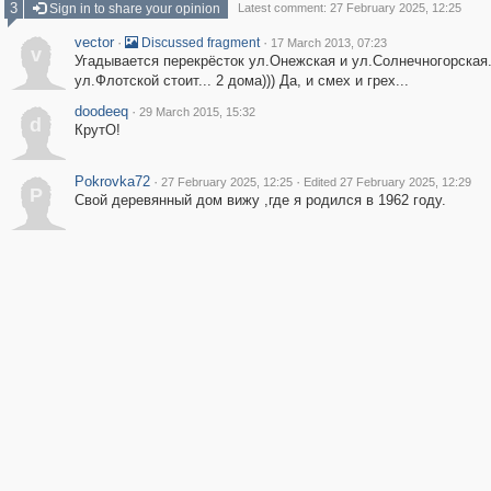
3
Sign in to share your opinion
Latest comment: 27 February 2025, 12:25
vector
·
·
Discussed fragment
17 March 2013, 07:23
v
Угадывается перекрёсток ул.Онежская и ул.Солнечногорская
ул.Флотской стоит... 2 дома))) Да, и смех и грех...
doodeeq
·
29 March 2015, 15:32
d
КрутО!
Pokrovka72
·
·
27 February 2025, 12:25
Edited 27 February 2025, 12:29
P
Свой деревянный дом вижу ,где я родился в 1962 году.