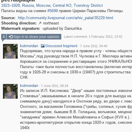
1923
–
1928
,
Russia
,
Moscow
,
Central AO
,
Tverskoy District
Палаты видны на снимке
#5699
правее Церкви Параскевы Пятницы.
Source:
http://community.livejournal.com/arhiv_palat/35229.html
Shooting direction:
northeast

Watermark signature:
uploaded by Danushka
4
Sign in to share your opinion
Latest comment: 1 February 2012, 13:42
kotmordan
·
·
Discussed fragment
7 June 2011, 04:46
Подозреваю, что кучка народа в правом углу - члены общест
Москвы",под руководством Н.П. Чулкова и Г. Миллера активн
боровшихся за сохранение и реставрацию этого УНИКАЛЬНО
Палаты -таки были полностью восстановлены (включая интер
году в 1926-28 и снесены в 1930-х (1940?) для строительства
СНК.
kotmordan
·
7 June 2011, 08:18
Из записок И.П. Кислякова: "Двор" наших постоянных извозч
("ломовых",заказываемых в начале 20-х годов для выезда на
снимаемую дачу) находился в Охотном ряду, во дворе с лев
Охотного, за магазином Головкина ("грибы, соленья, сухие фр
знаменитом доме, бывшем В.В. Голицына, вельможи, мецена
"западника" времен Алексея Михайловича и Софьи (XVII в.).
историко-архитектурное открытие конца 1920-х годов, снесен
1940г.