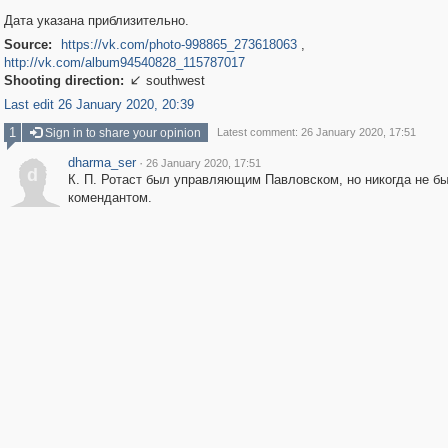
Дата указана приблизительно.
Source:
https://vk.com/photo-998865_273618063
,
http://vk.com/album94540828_115787017
Shooting direction:
southwest

Last edit 26 January 2020, 20:39
1
Sign in to share your opinion
Latest comment: 26 January 2020, 17:51
dharma_ser
·
26 January 2020, 17:51
d
К. П. Ротаст был управляющим Павловском, но никогда не б
комендантом.