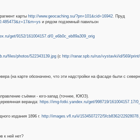
фрагмент карты
http://www.geocaching.su/?pn=101&cid=16942
. Пруд
n=30.485473&z=17&m=ys
и рядом подземный павильон
ndex.ru/get/9152/161004157.d/0_e6b0c_eb89a309_orig
pb.ru/files/photos/522343139.jpg
(с
http://ranar.spb.ru/rus/vystavki/id/569/print
севера (на карте обозначено, что эти надстройки на фасаде были с север
аправление съёмки - юго-запад (точнее, ЮЮЗ).
 деревянная веранда:
https://img-fotki.yandex.ru/get/998719/161004157.17/
дного издания 1896 г.
http://images.vfl.ru/ii/1534507272/5fcb8362/22928078.
 к ней нет?