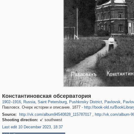
197,106
1,406,250
5,709
29,243
11,381
655
3,558
432
2,847
Константиновская обсерватория
1902
–
1916
,
Russia
,
Saint Petersburg
,
Pushknsky District
,
Pavlovsk
,
Pavlo
Павловск. Очерк истории и описание. 1877 -
http://book-old.ru/BookLibra
Source:
http://vk.com/album94540828_115787017
,
http://vk.com/album-
Shooting direction:
southwest

Last edit 10 December 2023, 18:37