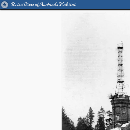
Retro View of Mankind's Habitat