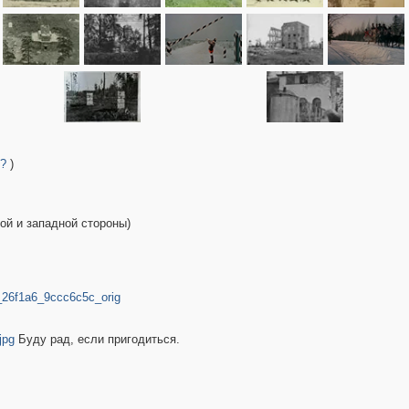
/?
)
ной и западной стороны)
0_26f1a6_9ccc6c5c_orig
jpg
Буду рад, если пригодиться.