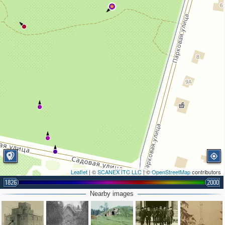
Leaflet
| ©
SCANEX ITC LLC
| ©
OpenStreetMap
contributors
1826
2000
Nearby images