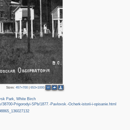
Sizes:
457×700
|
653×1000
W
309
105
9
vsk Park
,
White Birch
ry/38700-Prigorodyi-SPb/1877.-Pavlovsk.-Ocherk-istorii-i-opisanie.html
998865_136027132