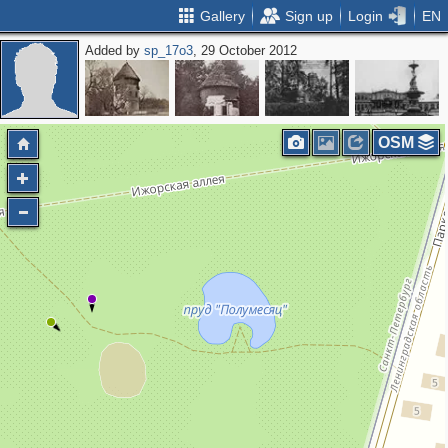
Gallery
Sign up
Login
EN
Added by
sp_17o3
, 29 October 2012
OSM