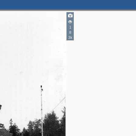
1
8
3k