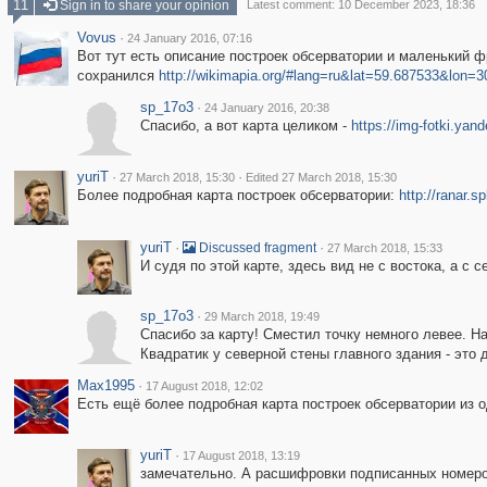
11
Sign in to share your opinion
Latest comment: 10 December 2023, 18:36
Vovus
·
24 January 2016, 07:16
Вот тут есть описание построек обсерватории и маленький 
сохранился
http://wikimapia.org/#lang=ru&lat=59.687533&lo
sp_17o3
·
24 January 2016, 20:38
Спасибо, а вот карта целиком -
https://img-fotki.ya
yuriT
·
·
27 March 2018, 15:30
Edited 27 March 2018, 15:30
Более подробная карта построек обсерватории:
http://ranar.s
yuriT
·
·
Discussed fragment
27 March 2018, 15:33
И судя по этой карте, здесь вид не с востока, а с 
sp_17o3
·
29 March 2018, 19:49
Спасибо за карту! Сместил точку немного левее. Н
Квадратик у северной стены главного здания - это
Max1995
·
17 August 2018, 12:02
Есть ещё более подробная карта построек обсерватории из о
yuriT
·
17 August 2018, 13:19
замечательно. А расшифровки подписанных номеров