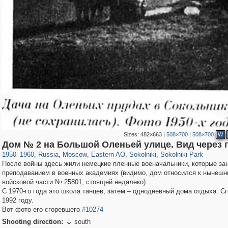
Sizes:
482×663
|
508×700
|
508×700
W
319,882
1,407,375
8,286
20,942
29,248
306
5,623
49
2,775
6
Дом № 2 на Большой Оленьей улице. Вид через 
1950
–
1960
,
Russia
,
Moscow
,
Eastern AO
,
Sokolniki
,
Sokolniki Park
После войны здесь жили немецкие пленные военачальники, которые за
преподаванием в военных академиях (видимо, дом относился к нынешн
войсковой части № 25801, стоящей недалеко).
С 1970-го года это школа танцев, затем – однодневный дома отдыха. Сг
1992 году.
Вот фото его сгоревшего
#10274
Shooting direction:
south
