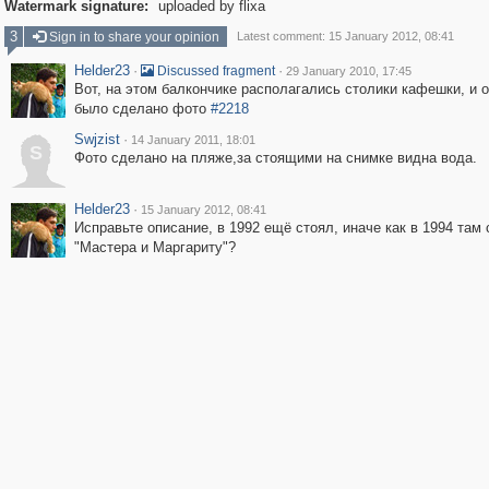
Watermark signature:
uploaded by flixa
3
Sign in to share your opinion
Latest comment: 15 January 2012, 08:41
Helder23
·
·
Discussed fragment
29 January 2010, 17:45
Вот, на этом балкончике располагались столики кафешки, и 
было сделано фото
#2218
Swjzist
·
14 January 2011, 18:01
S
Фото сделано на пляже,за стоящими на снимке видна вода.
Helder23
·
15 January 2012, 08:41
Исправьте описание, в 1992 ещё стоял, иначе как в 1994 там
"Мастера и Маргариту"?