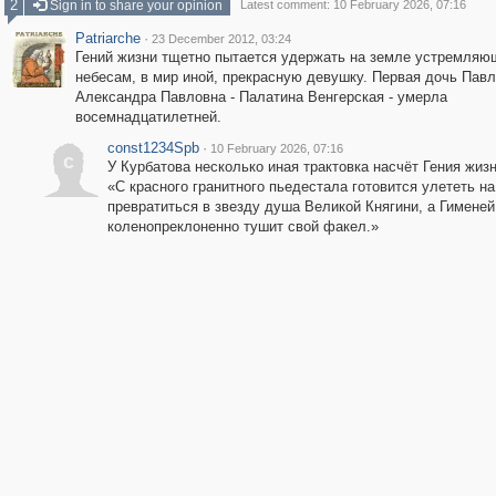
2
Sign in to share your opinion
Latest comment: 10 February 2026, 07:16
Patriarche
·
23 December 2012, 03:24
Гений жизни тщетно пытается удержать на земле устремляю
небесам, в мир иной, прекрасную девушку. Первая дочь Павл
Александра Павловна - Палатина Венгерская - умерла
восемнадцатилетней.
const1234Spb
·
10 February 2026, 07:16
c
У Курбатова несколько иная трактовка насчёт Гения жизн
«С красного гранитного пьедестала готовится улететь на
превратиться в звезду душа Великой Княгини, a Гименей
коленопреклоненно тушит свой факел.»