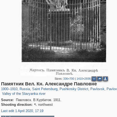
Sizes:
336×700
|
1410×2936
W
197,153
1,406,672
5,709
29,243
11,382
655
3,558
432
2,847
Памятник Вел. Кн. Александре Павловне
984
148
1900
–
1910
,
Russia
,
Saint Petersburg
,
Pushknsky District
,
Pavlovsk
,
Pavlov
Valley of the Slavyanka river
Source:
Павловск. В.Курбатов. 1911.
Shooting direction:
northwest

Last edit 1 April 2020, 17:19