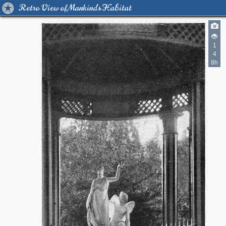
Retro View of Mankind's Habitat
1
4
8h