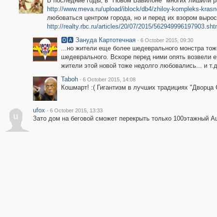
В последние годы, в "Новом Вавилоне" многих лишили р
http://www.meva.ru/upload/iblock/db4/zhiloy-kompleks-krasn
любоваться центром города, но и перед их взором выро
http://realty.rbc.ru/articles/20/07/2015/562949996197903.sht
🅾🅰 Зануда Картотечная
·
6 October 2015, 09:30
...но жители еще более шедеврального монстра то
шедеврального. Вскоре перед ними опять возвели 
жители этой новой тоже недолго любовались... и т.д. 
Taboh
·
6 October 2015, 14:08
Кошмарт! :( Гигантизм в лучших традициях "Дворца С
ufox
·
6 October 2015, 13:33
u
Зато дом на беговой сможет перекрыть только 100этажный А