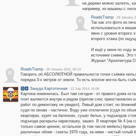
на дерево можно залезть, ка
например, из машины с люль
RoadsTramp
·
29 January 2
R
Так как это фото из печ
использоваться и маши
явно с уровня второго э
второго этажа (по ощущ
И ещё у меня по ходу в
источнике снимка. Это 
Журнал "Архитектура 
RoadsTramp
·
29 January 2011, 00:13
R
Говорить об АБСОЛЮТНОЙ правильности точки съёмки нельзя
порядка 3-х метров от земли. То есть вполне могла быть съём
🅾🅰 Зануда Картотечная
·
12 July 2014, 16:06
Картина изменилась. Был там сегодня - от правого дома ост
плит валяются внутри и рядом (притом снос приостановлен и
работ по демонтажу не увидел). Левый дом стоит, но ближни
судя по окнам - частично. Воду уже отключили (судя по объ
квартирах, курят на балконах, сушат белье, у подъездов сто
подъезде раскрыты нараспашку, зашел. В квартире № 4 (на сн
только самое ценное, остальное (в том числе мебель) броше
различных обоев - газеты 1976 года, за ними - чистый голый 