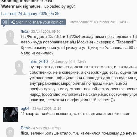
Shooting direction:
east

Watermark signature:
uploaded by ag84
Last edit 24 January 2025, 05:35
30
Sign in to share your opinion
Latest comment: 6 October 2015, 14:08
flixa
·
23 April 2009, 09:50
f
На Фото дома 13/23к1 и 13/23к4 между ними проглядывает 13/
лево - куда поворачивает а/м Москвич - скверик с "Тарелкой"
Кроме расширения ул. Гримау и ул.Дмитрия Ульянова за 60 л
мало изменилась
alex_2010
·
28 January 2011, 23:49
a
ну тарелка довольно далеко от этого места, и находится
собственно, не в скверике. а скверик - да, есть, сцена та
установлена - официальная площадка для проведения и
внутрирайонных мероприятий по праздникам. зимой
префектурскую елку ставят. весной-летом-осенью всев
народ (особливо моложежь) на скамейках постоянно упо
напитки, несмотря на официальный запрет )))
ag84
·
23 April 2009, 11:14
11 квартал сейчас выносят, так что картина изменитсссся
Pitak
·
4 May 2009, 07:06
P
flixa, зелени больше стало, т.ч. изменился по-моему до неуз