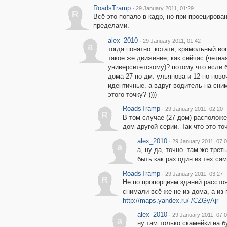
RoadsTramp
·
29 January 2011, 01:29
R
Всё это попало в кадр, но при проецирова
пределами.
alex_2010
·
29 January 2011, 01:42
a
тогда понятно. кстати, крамольный во
такое же движение, как сейчас (четна
университетскому)? потому что если б
дома 27 по дм. ульянова и 12 по нов
идентичные. а вдруг водитель на сни
этого точку? ))))
RoadsTramp
·
29 January 2011, 02:20
R
В том случае (27 дом) расположе
дом другой серии. Так что это то
alex_2010
·
29 January 2011, 07:
a
а, ну да, точно. там же тр
быть как раз один из тех с
RoadsTramp
·
29 January 2011, 03:27
R
Не по пропорциям зданий расстоя
снимали всё же не из дома, а из 
http://maps.yandex.ru/-/CZGyAjr
alex_2010
·
29 January 2011, 07:
a
ну там только скамейки на б