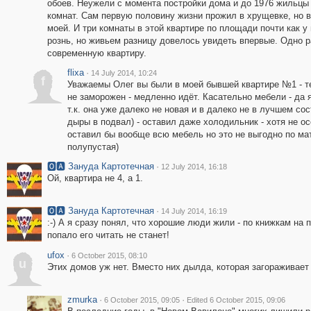
обоев. Неужели с момента постройки дома и до 1976 жильцы 
комнат. Сам первую половину жизни прожил в хрущевке, но в
моей. И три комнаты в этой квартире по площади почти как 
рознь, но живьем разницу довелось увидеть впервые. Одно р
современную квартиру.
flixa
·
14 July 2014, 10:24
f
Уважаемы Олег вы были в моей бывшей квартире №1 - те
не заморожен - медленно идёт. Касательно мебели - да 
т.к. она уже далеко не новая и в далеко не в лучшем с
дыры в подвал) - оставил даже холодильник - хотя не ос
оставил бы вообще всю мебель но это не выгодно по ма
полупустая)
🅾🅰 Зануда Картотечная
·
12 July 2014, 16:18
Ой, квартира не 4, а 1.
🅾🅰 Зануда Картотечная
·
14 July 2014, 16:19
:-) А я сразу понял, что хорошие люди жили - по книжкам на 
попало его читать не станет!
ufox
·
6 October 2015, 08:10
u
Этих домов уж нет. Вместо них дылда, которая загораживает
zmurka
·
·
6 October 2015, 09:05
Edited 6 October 2015, 09:06