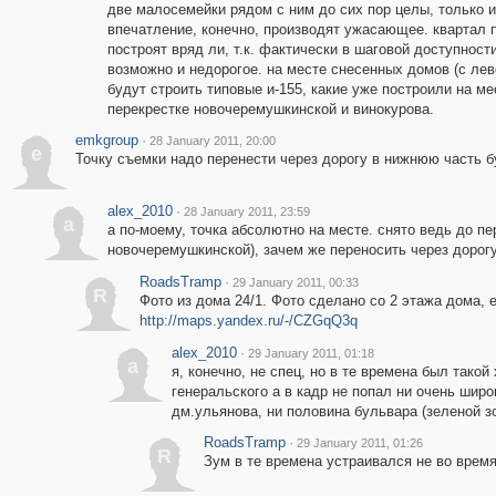
две малосемейки рядом с ним до сих пор целы, только 
впечатление, конечно, производят ужасающее. квартал п
построят вряд ли, т.к. фактически в шаговой доступности
возможно и недорогое. на месте снесенных домов (с лев
будут строить типовые и-155, какие уже построили на м
перекрестке новочеремушкинской и винокурова.
emkgroup
·
28 January 2011, 20:00
e
Точку съемки надо перенести через дорогу в нижнюю часть б
alex_2010
·
28 January 2011, 23:59
a
а по-моему, точка абсолютно на месте. снято ведь до пе
новочеремушкинской), зачем же переносить через дорог
RoadsTramp
·
29 January 2011, 00:33
R
Фото из дома 24/1. Фото сделано со 2 этажа дома, 
http://maps.yandex.ru/-/CZGqQ3q
alex_2010
·
29 January 2011, 01:18
a
я, конечно, не спец, но в те времена был тако
генеральского а в кадр не попал ни очень шир
дм.ульянова, ни половина бульвара (зеленой зон
RoadsTramp
·
29 January 2011, 01:26
R
Зум в те времена устраивался не во время