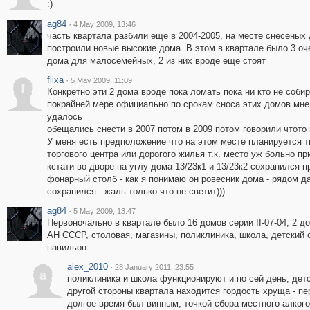
:)
ag84
·
4 May 2009, 13:46
часть квартала разбили еще в 2004-2005, на месте снесеных
построили новые высокие дома. В этом в квартале было 3 оч
дома для малосемейных, 2 из них вроде еще стоят
flixa
·
5 May 2009, 11:09
f
Конкретно эти 2 дома вроде пока ломать пока ни кто не собир
покрайней мере официально по срокам сноса этих домов мне
удалось
обещались снести в 2007 потом в 2009 потом говорили чтото 
У меня есть предположение что на этом месте планируется т
торгового центра или дорогого жилья т.к. место уж больно п
кстати во дворе на углу дома 13/23к1 и 13/23к2 сохранился 
фонарный столб - как я понимаю он ровесник дома - рядом д
сохранился - жаль только что не светит)))
ag84
·
5 May 2009, 13:47
Первоночально в квартале было 16 домов серии II-07-04, 2 до
АН СССР, столовая, магазины, поликлиника, школа, детский 
павильон
alex_2010
·
28 January 2011, 23:55
a
поликлиника и школа функционируют и по сей день, детс
другой стороны квартала находится гордость хруща - пе
долгое время был винным, точкой сбора местного алкого