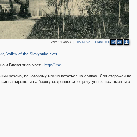
Sizes:
864×536
|
1050×652
|
3174×1971
W
984
148
rk
,
Valley of the Slavyanka river
ка и Висконтиев мост -
http://img-
2
2
ный разлив, по которому можно кататься на лодках. Для сторожей на
ься на пароме, и на берегу сохраняются ещё чугунные постаменты от