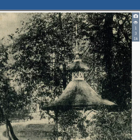
1
3
1k
2