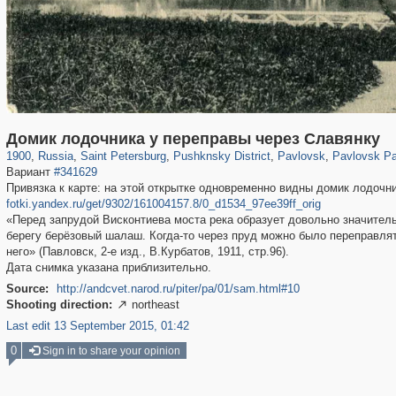
197,163
1,406,756
5,709
29,243
11,385
655
3,558
432
2,847
309
Домик лодочника у переправы через Славянку
1900
,
Russia
,
Saint Petersburg
,
Pushknsky District
,
Pavlovsk
,
Pavlovsk Pa
Вариант
#341629
Привязка к карте: на этой открытке одновременно видны домик лодочни
fotki.yandex.ru/get/9302/161004157.8/0_d1534_97ee39ff_orig
«Перед запрудой Висконтиева моста река образует довольно значитель
берегу берёзовый шалаш. Когда-то через пруд можно было переправлят
него» (Павловск, 2-е изд., В.Курбатов, 1911, стр.96).
Дата снимка указана приблизительно.
Source:
http://andcvet.narod.ru/piter/pa/01/sam.html#10
Shooting direction:
northeast

Last edit 13 September 2015, 01:42
0
Sign in to share your opinion