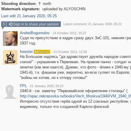
Shooting direction:
north

Watermark signature:
uploaded by ALYOSCHIN
Last edit 21 January 2020, 05:25
3
Sign in to share your opinion
Latest comment: 21 January 2020, 05:22
AndreiBogomolov
·
14 October 2012, 10:27
Судя по присутствию в кадре сразу двух ЗиС-101, нижняя гра
1937 год.
forester
·
14 October 2012, 12:28
На Большом надпись "да здравствует дружба народов советс
союза!" - украшение к Первомаю. На правом панно - солдат 
зенитки (как мне каатся). Думаю, что фото - ближе к 1940-му 
1941-й), т.к. фашизм уже, вероятно, во-всю гуляет по Европе,
"войны не хотим, но к отпору готовы!"
FPL
·
21 January 2020, 05:22
F
1940-й - см. заметку "Первомайское оформление столицы" (
http://opac.nekrasovka.ru/books/Vech_Moskva/1940/VM_1940_0
Интересно отсутствие герба одной из 12 союзных республик: 
видимому, только что созданной Карело-финской.