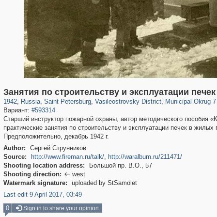
197,269
1,407,368
5,714
29,248
14,282
482
9,208
456
Занятия по строительству и эксплуатации пече
1942
,
Russia
,
Saint Petersburg
,
Vasileostrovsky District
,
Municipal Okrug 7 
Вариант:
#593314
Старший инструктор пожарной охраны, автор методического пособия «К
практические занятия по строительству и эксплуатации печек в жилых
Предположительно, декабрь 1942 г.
Author:
Сергей Струнников
Source:
http://www.fireman.ru/talk/
,
http://waralbum.ru/211471/
Shooting location address:
Большой пр. В.О., 57
Shooting direction:
west

Watermark signature:
uploaded by StSamolet
Last edit 9 April 2017, 03:49
0
Sign in to share your opinion