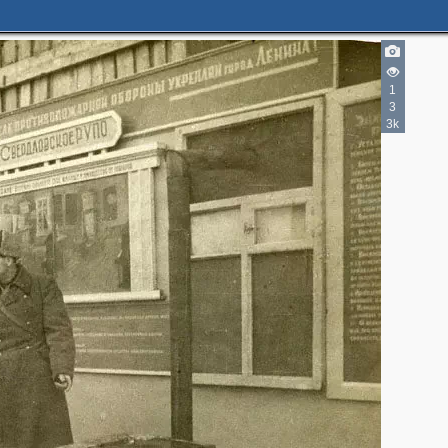
1
3
3k
2
2