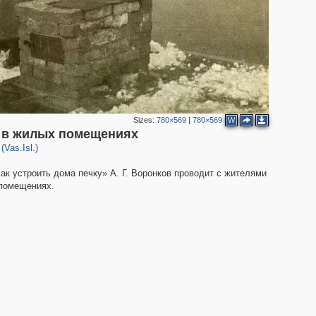
Sizes:
780×569
|
780×569
W
к в жилых помещениях
(Vas.Isl.)
ак устроить дома печку» А. Г. Воронков проводит с жителями
 помещениях.
2