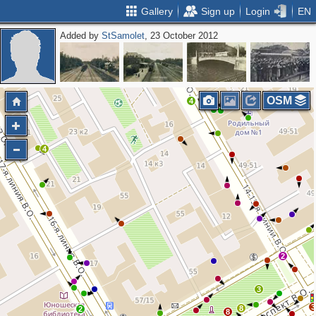
Gallery
Sign up
Login
EN
Added by
StSamolet
, 23 October 2012
2
OSM
4
4
2
3
3
8
2
8