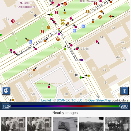
3
3
2
2
2
2
3
2
3
2
2
Leaflet
| ©
SCANEX ITC LLC
| ©
OpenStreetMap
contributors
1826
2000
Nearby images