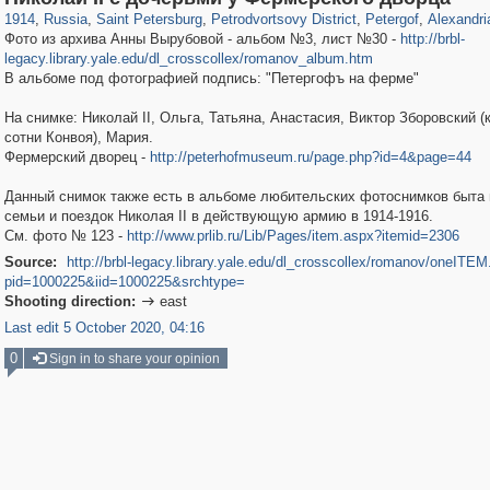
1914
,
Russia
,
Saint Petersburg
,
Petrodvortsovy District
,
Petergof
,
Alexandri
Фото из архива Анны Вырубовой - альбом №3, лист №30 -
http://brbl-
legacy.library.yale.edu/dl_crosscollex/romanov_album.htm
В альбоме под фотографией подпись: "Петергофъ на ферме"
На снимке: Николай II, Ольга, Татьяна, Анастасия, Виктор Зборовский 
сотни Конвоя), Мария.
Фермерский дворец -
http://peterhofmuseum.ru/page.php?id=4&page=44
Данный снимок также есть в альбоме любительских фотоснимков быта 
семьи и поездок Николая II в действующую армию в 1914-1916.
См. фото № 123 -
http://www.prlib.ru/Lib/Pages/item.aspx?itemid=2306
Source:
http://brbl-legacy.library.yale.edu/dl_crosscollex/romanov/oneITE
pid=1000225&iid=1000225&srchtype=
Shooting direction:
east

Last edit 5 October 2020, 04:16
0
Sign in to share your opinion