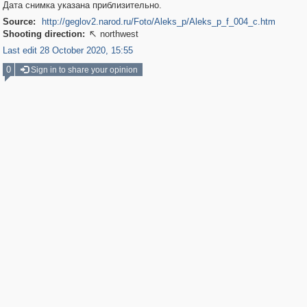
Дата снимка указана приблизительно.
Source:
http://geglov2.narod.ru/Foto/Aleks_p/Aleks_p_f_004_c.htm
Shooting direction:
northwest

Last edit 28 October 2020, 15:55
0
Sign in to share your opinion