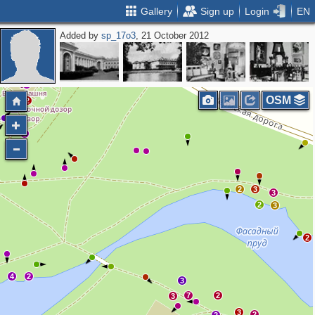
Gallery
Sign up
Login
EN
Added by
sp_17o3
, 21 October 2012
5
OSM
2
3
3
2
3
3
2
3
2
4
2
3
7
2
3
3
2