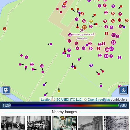
2
2
3
3
2
2
5
2
7
6
3
3
5
5
2
3
2
3
4
13
4
2
2
3
13
6
5
12
5
3
3
2
7
5
9
3
12
10
7
2
7
13
7
2
2
2
3
3
2
Leaflet
| ©
SCANEX ITC LLC
| ©
OpenStreetMap
contributors
2
1826
2000
4
2
Nearby images
2
4
4
2
3