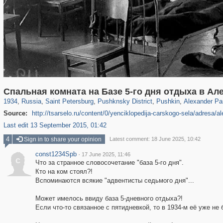
197,061
1,405,929
5,709
29,243
11,378
655
7,585
215
1,221
5
Спальная комната на Базе 5-го дня отдыха в А
1934
,
Russia
,
Saint Petersburg
,
Pushknsky District
,
Pushkin
,
Alexander Pa
Source:
http://tsarselo.ru/content/0/yenciklopedija-carskogo-sela/adresa
Last edit 13 September 2015, 01:42
4
Sign in to share your opinion
Latest comment: 18 June 2025, 10:42
const1234Spb
·
17 June 2025, 11:46
c
Что за странное словосочетание "база 5-го дня".
Кто на ком стоял?!
Вспоминаются всякие "адвентисты седьмого дня"...
Может имелось ввиду база 5-дневного отдыха?!
Если что-то связанное с пятидневкой, то в 1934-м её уже не 