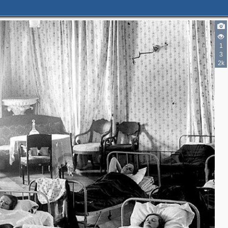
1
3
3
2k
2
3
4
2
2
3