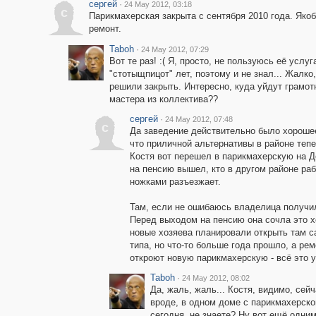
сергей
·
24 May 2012, 03:18
с
Парикмахерская закрыта с сентября 2010 года. Яко
ремонт.
Taboh
·
24 May 2012, 07:29
Вот те раз! :( Я, просто, не пользуюсь её услу
"стотыщпицот" лет, поэтому и не знал... Жалко,
решили закрыть. Интересно, куда уйдут грамот
мастера из коллектива??
сергей
·
24 May 2012, 07:48
с
Да заведение действительно было хороше
что приличной альтернативы в районе тепе
Костя вот перешел в парикмахерскую на Д
на пенсию вышел, кто в другом районе раб
ножками разъезжает.
Там, если не ошибаюсь владелица получи
Перед выходом на пенсию она сочла это 
новые хозяева планировали открыть там с
типа, но что-то больше года прошло, а рем
откроют новую парикмахерскую - всё это уж
Taboh
·
24 May 2012, 08:02
Да, жаль, жаль... Костя, видимо, сейч
вроде, в одном доме с парикмахерской
сегодня, не знаете? Ну вот ещё одни