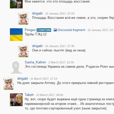
Мне кажется, что это площадь восстания.
dirigabl
·
16 January 2017, 07:23
Площадь Восстания всё-же левее, а это, скорее Ук
Pirogov
·
·
Discussed fragment
16 January 2017, 07
Трубы ТЭЦ-12
dirigabl
·
16 January 2017, 07:35
Они и сейчас пыхтят (вид из окна).
Sasha_Kalinin
·
2 March 2017, 22:30
S
Это гостиница Украина на самом деле, Рэдисон Роял ны
dirigabl
·
11 March 2017, 17:14
На днях закрыли Аптеку. До этого прикрыли пивной ресторанч
Taboh
·
13 March 2017, 09:08
Ну, вот, скоро будет вырвана ещё одна страница из кни
парикмахерской на втором этаже... Из аналогичных пост
то, где почтово-сортировочный узел (ныне закрытое).