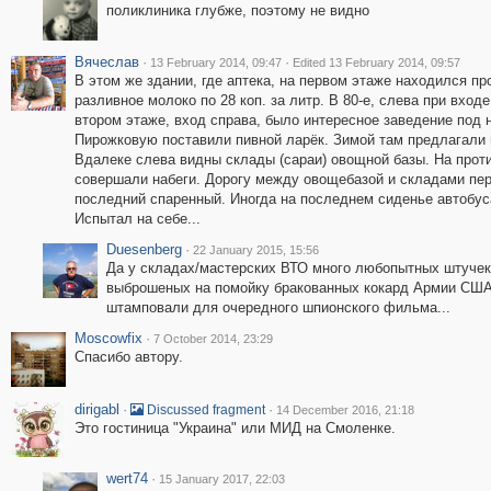
поликлиника глубже, поэтому не видно
Вячеслав
·
·
13 February 2014, 09:47
Edited 13 February 2014, 09:57
В этом же здании, где аптека, на первом этаже находился п
разливное молоко по 28 коп. за литр. В 80-е, слева при вход
втором этаже, вход справа, было интересное заведение под 
Пирожковую поставили пивной ларёк. Зимой там предлагали п
Вдалеке слева видны склады (сараи) овощной базы. На прот
совершали набеги. Дорогу между овощебазой и складами пе
последний спаренный. Иногда на последнем сиденье автобус
Испытал на себе...
Duesenberg
·
22 January 2015, 15:56
Да у складах/мастерских ВТО много любопытных штучек
выброшеных на помойку бракованных кокард Армии США
штамповали для очередного шпионского фильма...
Moscowfix
·
7 October 2014, 23:29
Спасибо автору.
dirigabl
·
·
Discussed fragment
14 December 2016, 21:18
Это гостиница "Украина" или МИД на Смоленке.
wert74
·
15 January 2017, 22:03