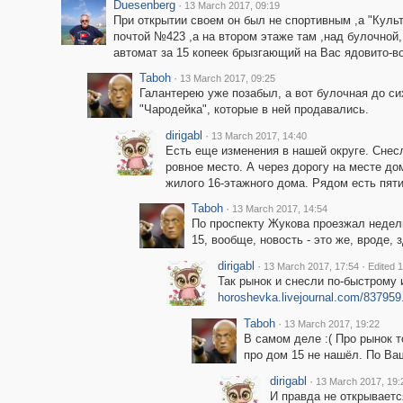
Duesenberg
·
13 March 2017, 09:19
При открытии своем он был не спортивным ,а "Куль
почтой №423 ,а на втором этаже там ,над булочной,
автомат за 15 копеек брызгающий нa Вас ядовито-
Taboh
·
13 March 2017, 09:25
Галантерею уже позабыл, а вот булочная до сих
"Чародейка", которые в ней продавались.
dirigabl
·
13 March 2017, 14:40
Есть еще изменения в нашей округе. Снес
ровное место. А через дорогу на месте до
жилого 16-этажного дома. Рядом есть пят
Taboh
·
13 March 2017, 14:54
По проспекту Жукова проезжал недели
15, вообще, новость - это же, вроде,
dirigabl
·
·
13 March 2017, 17:54
Edited 
Так рынок и снесли по-быстрому 
horoshevka.livejournal.com/837959
Taboh
·
13 March 2017, 19:22
В самом деле :( Про рынок т
про дом 15 не нашёл. По Ваш
dirigabl
·
13 March 2017, 19:
И правда не открываетс