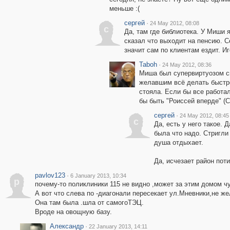
меньше :(
сергей
·
24 May 2012, 08:08
с
Да, там где библиотека. У Миши 
сказал что выходит на пенсию. С
значит сам по клиентам ездит. И
Taboh
·
24 May 2012, 08:36
Миша был супервиртуозом с
желавшим всё делать быстро
стояла. Если бы все работал
бы быть "Роиссей вперде" (С)
сергей
·
24 May 2012, 08:45
с
Да, есть у него такое.
была что надо. Стригли 
душа отдыхает.
Да, исчезает район поти
pavlov123
·
6 January 2013, 10:34
p
почему-то поликлиники 115 не видно ,может за этим домом ч
А вот что слева по -диагонали пересекает ул.Мневники,не ж
Она там была .шла от самогоТЭЦ.
Вроде на овощную базу.
Александр
·
22 January 2013, 14:11