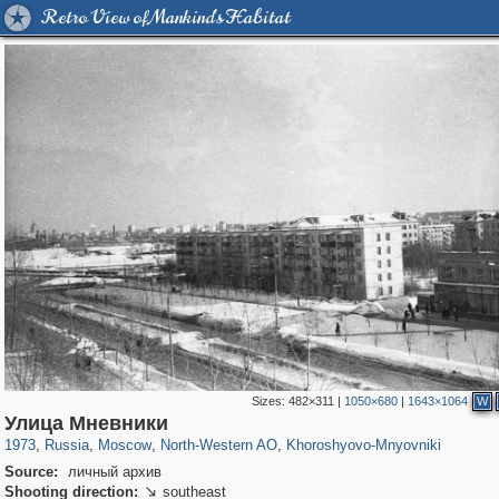
Retro View of Mankind's Habitat
Sizes:
482×311
|
1050×680
|
1643×1064
W
319,864
1,406,756
8,286
8,080
29,243
112
2,367
28
Улица Мневники
1973
,
Russia
,
Moscow
,
North-Western AO
,
Khoroshyovo-Mnyovniki
Source:
личный архив
Shooting direction:
southeast
