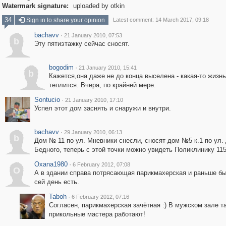
Watermark signature:
uploaded by otkin
34
Sign in to share your opinion
Latest comment: 14 March 2017, 09:18
bachavv
·
21 January 2010, 07:53
b
Эту пятиэтажку сейчас сносят.
bogodim
·
21 January 2010, 15:41
b
Кажется,она даже не до конца выселена - какая-то жизнь
теплится. Вчера, по крайней мере.
Sontucio
·
21 January 2010, 17:10
Успел этот дом заснять и снаружи и внутри.
bachavv
·
29 January 2010, 06:13
b
Дом № 11 по ул. Мневники снесли, сносят дом №5 к.1 по ул.
Бедного, теперь с этой точки можно увидеть Поликлинику 115
Oxana1980
·
6 February 2012, 07:08
O
А в здании справа потрясающая парикмахерская и раньше бы
сей день есть.
Taboh
·
6 February 2012, 07:16
Согласен, парикмахерская зачётная :) В мужском зале т
прикольные мастера работают!