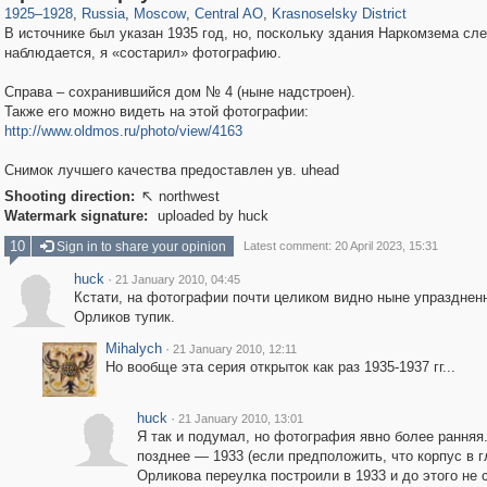
1925
–
1928
,
Russia
,
Moscow
,
Central AO
,
Krasnoselsky District
В источнике был указан 1935 год, но, поскольку здания Наркомзема сле
наблюдается, я «состарил» фотографию.
Справа – сохранившийся дом № 4 (ныне надстроен).
Также его можно видеть на этой фотографии:
http://www.oldmos.ru/photo/view/4163
Снимок лучшего качества предоставлен ув. uhead
Shooting direction:
northwest

Watermark signature:
uploaded by huck
10
Sign in to share your opinion
Latest comment: 20 April 2023, 15:31
huck
·
21 January 2010, 04:45
Кстати, на фотографии почти целиком видно ныне упразднен
Орликов тупик.
Mihalych
·
21 January 2010, 12:11
Но вообще эта серия открыток как раз 1935-1937 гг...
huck
·
21 January 2010, 13:01
Я так и подумал, но фотография явно более ранняя
позднее — 1933 (если предположить, что корпус в 
Орликова переулка построили в 1933 и до этого не 