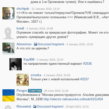
дома в 1-м Орликовом тупике). Или я ошибаюсь?
shchipok
·
21 January 2010, 13:14
<<<Кто не помнит только//переулок//Орликов?!//В семнадцат
Орликова//выпускали голенькова.>>> (Маяковский В.В., «Ав
Москве», 1927 г.)
korall
·
4 January 2016, 15:05
k
Огромное спасибо за прекрасную фотографию. Может ли кто
указать нумерацию других домов?
Abrosimov
·
·
Discussed fragment
4 January 2016, 15:20
А что это за церковь?
Kay999
·
4 January 2016, 15:24
по направлению единственный вариант
#2536
zmurka
·
4 January 2016, 15:26
Только уже с новой колокольней
#2537
Pirogov
·
26 June 2019, 21:26
Опубликована в "Москва реконструируется. Альбом диаграмм
Москвы", М.,1938
http://electro.nekrasovka.ru/book/6151454
Rincewind
·
·
Discussed fragment
20 April 2023, 15:31