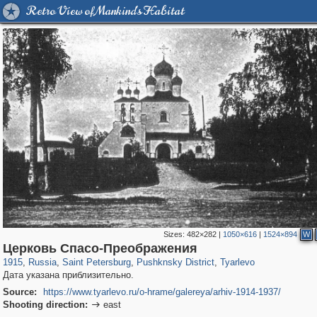
Retro View of Mankind's Habitat
Sizes:
482×282
|
1050×616
|
1524×894
W
197,112
1,406,257
5,709
29,243
11,381
655
45
1
Церковь Спасо-Преображения
1915
,
Russia
,
Saint Petersburg
,
Pushknsky District
,
Tyarlevo
Дата указана приблизительно.
Source:
https://www.tyarlevo.ru/o-hrame/galereya/arhiv-1914-1937/
Shooting direction:
east
