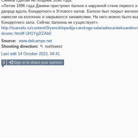
Снимок сделан не позднее 1896 года:
«Летом 1896 года Данини пристроил балкон к наружной стене первого э
дворца вдоль Концертного и Углового залов. Балкон был покрыт желез
навесом на колоннах и закрывался занавесями. На него можно было вы
Концертного зала. Сейчас балкона не существует».
http://tsarselo.ru/content/0/yenciklopedija-carskogo-sela/adresa/aleksandrovs
dvorec.html#.UH1Yg2IZAb0
Source:
www.delcampe.net
Shooting direction:
northwest

Last edit 14 October 2023, 04:41
0
Sign in to share your opinion