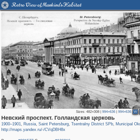
Retro View of Mankind's Habitat
Sizes:
482×308
|
994×636
|
994×636
W
197,063
1,406,018
5,709
29,243
50,221
1,833
8,787
288
Невский проспект. Голландская церковь
1900
–
1901
,
Russia
,
Saint Petersburg
,
Tsentralny District SPb
,
Municipal Ok
http://maps.yandex.ru/-/CVqDBH8x