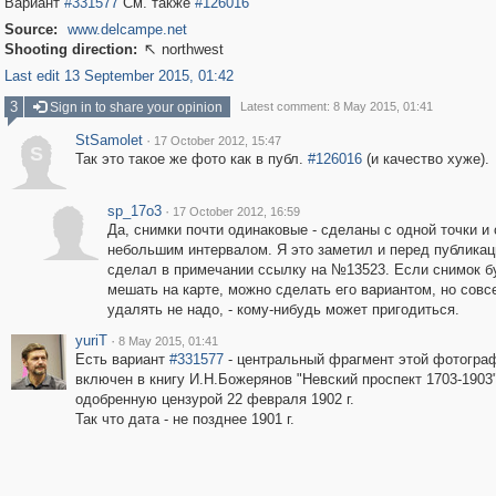
Вариант
#331577
См. также
#126016
Source:
www.delcampe.net
Shooting direction:
northwest

Last edit 13 September 2015, 01:42
3
Sign in to share your opinion
Latest comment: 8 May 2015, 01:41
StSamolet
·
17 October 2012, 15:47
S
Так это такое же фото как в публ.
#126016
(и качество хуже).
sp_17o3
·
17 October 2012, 16:59
Да, снимки почти одинаковые - сделаны с одной точки и 
небольшим интервалом. Я это заметил и перед публикац
сделал в примечании ссылку на №13523. Если снимок б
мешать на карте, можно сделать его вариантом, но совс
удалять не надо, - кому-нибудь может пригодиться.
yuriT
·
8 May 2015, 01:41
Есть вариант
#331577
- центральный фрагмент этой фотогра
включен в книгу И.Н.Божерянов "Невский проспект 1703-1903" 
одобренную цензурой 22 февраля 1902 г.
Так что дата - не позднее 1901 г.