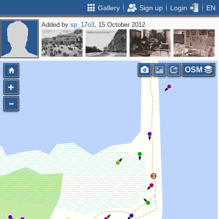
Gallery
Sign up
Login
EN
Added by
sp_17o3
, 15 October 2012
OSM
3