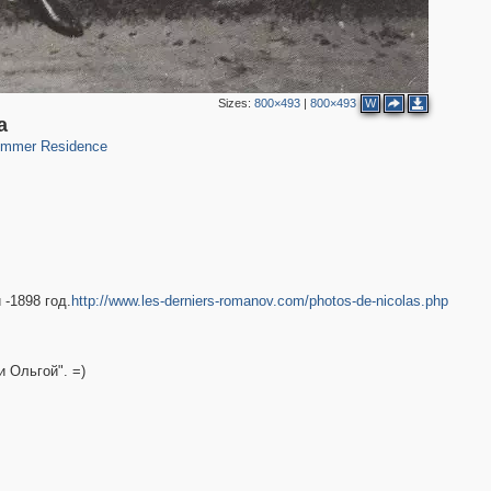
Sizes:
800×493
|
800×493
W
9
1
а
ummer Residence
-1898 год.
http://www.les-derniers-romanov.com/photos-de-nicolas.php
 Ольгой". =)