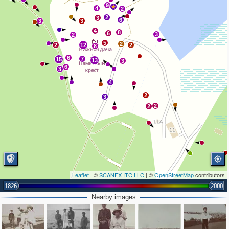
9
4
2
2
3
6
3
3
4
8
6
3
2
5
2
2
12
2
8
6
7
15
13
3
6
3
4
2
3
2
2
Leaflet
| ©
SCANEX ITC LLC
| ©
OpenStreetMap
contributors
1826
2000
Nearby images