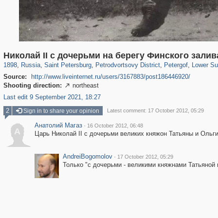
197,057
1,405,779
5,709
29,243
10,781
350
8,421
280
14
Николай II с дочерьми на берегу Финского залив
1898
,
Russia
,
Saint Petersburg
,
Petrodvortsovy District
,
Petergof
,
Lower S
Source:
http://www.liveinternet.ru/users/3167883/post186446920/
Shooting direction:
northeast

Last edit 9 September 2021, 18:27
2
Sign in to share your opinion
Latest comment: 17 October 2012, 05:29
Анатолий Магаз
·
16 October 2012, 06:48
А
Царь Николай II с дочерьми великих княжон Татьяны и Ольги 
AndreiBogomolov
·
17 October 2012, 05:29
Только "с дочерьми - великими княжнами Татьяной и