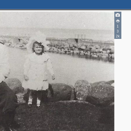
1
3
2k