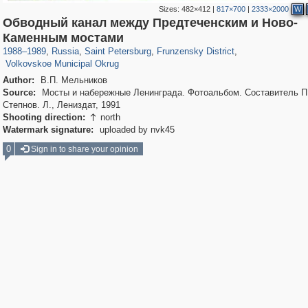
Sizes:
482×412
|
817×700
|
2333×2000
W
Обводный канал между Предтеченским и Ново-
197,255
1,407,292
5,714
29,248
2,499
15
Каменным мостами
900
11
1988
–
1989
,
Russia
,
Saint Petersburg
,
Frunzensky District
,
Volkovskoe Municipal Okrug
Author:
В.П. Мельников
Source:
Мосты и набережные Ленинграда. Фотоальбом. Составитель П
Степнов. Л., Лениздат, 1991
Shooting direction:
north

Watermark signature:
uploaded by nvk45
0
Sign in to share your opinion