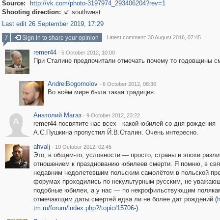
Source:
http://vk.com/photo-3197974_293406204?rev=1
Shooting direction:
southwest

Last edit 26 September 2019, 17:29
7
Sign in to share your opinion
Latest comment: 30 August 2016, 07:45
remer44
·
5 October 2012, 10:00
При Сталине предпочитали отмечать почему то годовщины с
AndreiBogomolov
·
6 October 2012, 08:36
Во всём мире была такая традиция.
Анатолий Магаз
·
9 October 2012, 23:22
А
remer44-посвятите нас всех - какой юбилей со дня рождения
А.С.Пушкина пропустил Й.В.Сталин. Очень интересно.
ahvalj
·
10 October 2012, 02:45
Это, в общем-то, условности — просто, страны и эпохи разл
отношением к празднованию юбилеев смерти. Я помню, в свя
недавним недолетевшим польским самолётом в польской пре
форумах проходились по некультурным русским, не уважаю
подобные юбилеи, а у нас — по некрофильствующим поляка
отмечающим даты смертей едва ли не более дат рождений (
h
tm.ru/forum/index.php?/topic/15706-
).