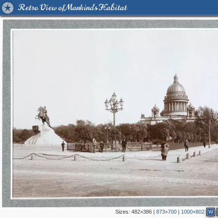
Retro View of Mankind's Habitat
Sizes:
482×386
|
873×700
|
1000×802
W