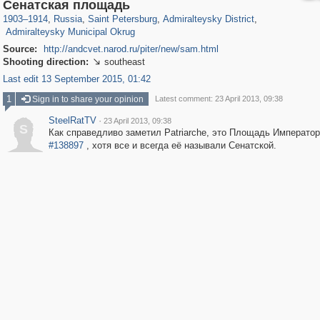
197,173
1,406,840
5,709
29,243
24,063
1,032
Сенатская площадь
13,106
616
1903
–
1914
,
Russia
,
Saint Petersburg
,
Admiralteysky District
,
Admiralteysky Municipal Okrug
Source:
http://andcvet.narod.ru/piter/new/sam.html
Shooting direction:
southeast

Last edit 13 September 2015, 01:42
1
Sign in to share your opinion
Latest comment: 23 April 2013, 09:38
SteelRatTV
·
23 April 2013, 09:38
S
Как справедливо заметил Patriarche, это Площадь Императора
#138897
, хотя все и всегда её называли Сенатской.