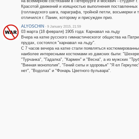
на всемирном состязании в Петербурге и москвич - студент г.
Красотой движений и изящностью выполнения поставленных
(голландского шага, параграфа, тройной петли, восьмерки и т.
отличился г. Панин, которому и присужден приз.
ALYOSCHIN
·
9 January 2015, 21:59
03 марта (18 февраля) 1905 года: Карнавал на льду
Вчера на катке русского гимнастическогог общества на Патр
прудах, состоялся "карнавал на льду".
С 7 часов вечера на катке стали появляться костюмированны
наиболее интересными костюмами из дамских были: "Шехере
"Турчанка", "Гадалка", "Кармен" и "Весна", а из мужских "Тру
"Винная монополия", "Гений силы и здоровья" "Я ел Геркулес"
нет", "Водолаз" и "Фонарь Цветного бульвара".