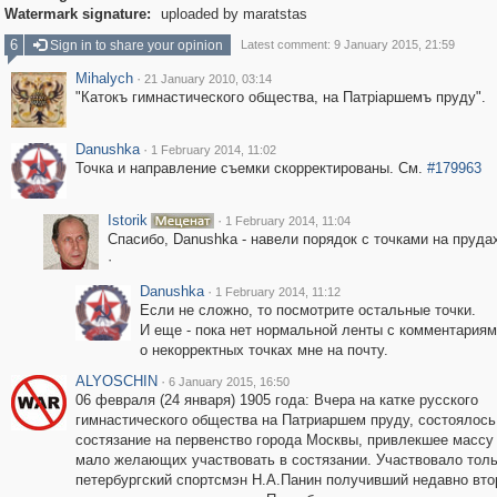
Watermark signature:
uploaded by maratstas
6
Sign in to share your opinion
Latest comment: 9 January 2015, 21:59
Mihalych
·
21 January 2010, 03:14
"Катокъ гимнастического общества, на Патрiаршемъ пруду".
Danushka
·
1 February 2014, 11:02
Точка и направление съемки скорректированы. См.
#179963
Istorik
·
1 February 2014, 11:04
Спасибо, Danushka - навели порядок с точками на прудах
·
Danushka
·
1 February 2014, 11:12
Если не сложно, то посмотрите остальные точки.
И еще - пока нет нормальной ленты с комментариям
о некорректных точках мне на почту.
ALYOSCHIN
·
6 January 2015, 16:50
06 февраля (24 января) 1905 года: Вчера на катке русского
гимнастического общества на Патриаршем пруду, состоялось
состязание на первенство города Москвы, привлекшее массу 
мало желающих участвовать в состязании. Участвовало толь
петербургский спортсмэн Н.А.Панин получивший недавно вто