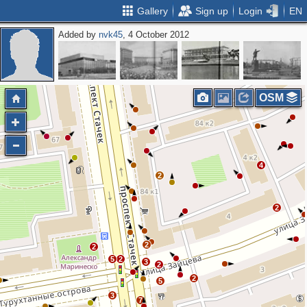
Gallery
Sign up
Login
EN
Added by
nvk45
, 4 October 2012
OSM
4
2
2
2
2
5
2
3
2
2
5
3
7