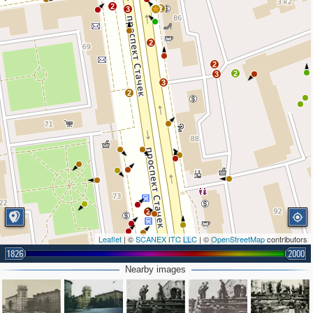
2
2
3
2
2
2
3
3
2
2
Leaflet
| ©
SCANEX ITC LLC
| ©
OpenStreetMap
contributors
1826
2000
Nearby images
3
3