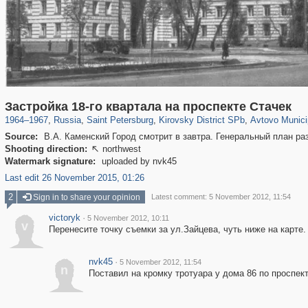
197,112
1,406,255
5,709
29,243
5,973
112
1,352
24
Застройка 18-го квартала на проспекте Стачек
1964
–
1967
,
Russia
,
Saint Petersburg
,
Kirovsky District SPb
,
Avtovo Munici
Source:
В.А. Каменский Город смотрит в завтра. Генеральный план раз
Shooting direction:
northwest

Watermark signature:
uploaded by nvk45
Last edit 26 November 2015, 01:26
2
Sign in to share your opinion
Latest comment: 5 November 2012, 11:54
victoryk
·
5 November 2012, 10:11
v
Перенесите точку съемки за ул.Зайцева, чуть ниже на карте.
nvk45
·
5 November 2012, 11:54
n
Поставил на кромку тротуара у дома 86 по проспек