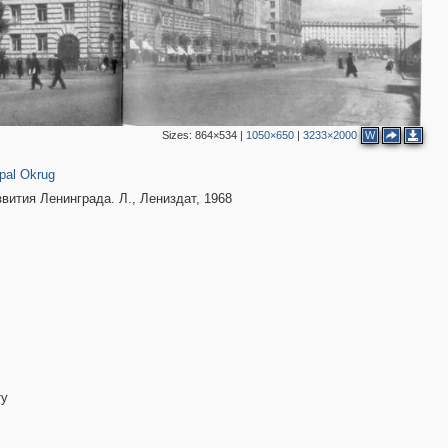
Sizes:
864×534
|
1050×650
|
3233×2000
W
pal Okrug
вития Ленинграда. Л., Лениздат, 1968
ту