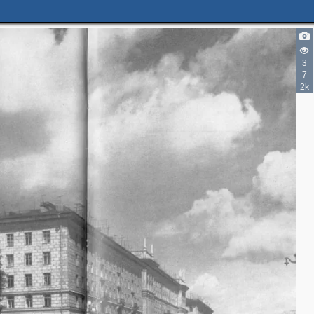
3
7
2k