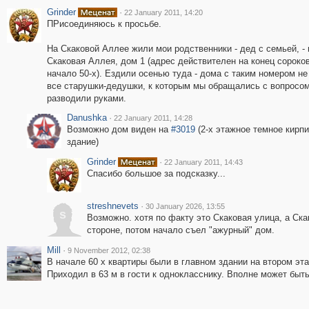
Grinder
·
22 January 2011, 14:20
ПРисоединяюсь к просьбе.
На Скаковой Аллее жили мои родственники - дед с семьей, - 
Скаковая Аллея, дом 1 (адрес действителен на конец сороков
начало 50-х). Ездили осенью туда - дома с таким номером не
все старушки-дедушки, к которым мы обращались с вопросо
разводили руками.
Danushka
·
22 January 2011, 14:28
Возможно дом виден на
#3019
(2-х этажное темное кирп
здание)
Grinder
·
22 January 2011, 14:43
Спасибо большое за подсказку...
streshnevets
·
30 January 2026, 13:55
s
Возможно. хотя по факту это Скаковая улица, а Ска
стороне, потом начало съел "ажурный" дом.
Mill
·
9 November 2012, 02:38
В начале 60 х квартиры были в главном здании на втором эт
Приходил в 63 м в гости к однокласснику. Вполне может быть 