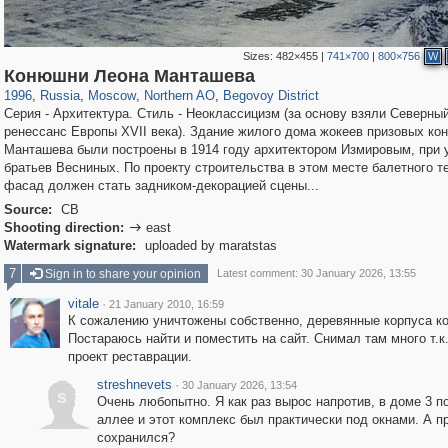
Sizes:
482×455
|
741×700
|
800×756
W
319,779
1,406,257
8,286
22,533
29,243
598
2,821
103
Конюшни Леона Манташева
1996
,
Russia
,
Moscow
,
Northern AO
,
Begovoy District
Серия - Архитектура. Стиль - Неоклассицизм (за основу взяли Северны
ренессанс Европы XVII века). Здание жилого дома жокеев призовых ко
Манташева были построены в 1914 году архитектором Измировым, при 
братьев Весниных. По проекту строительства в этом месте балетного т
фасад должен стать задником-декорацией сцены...
Source:
СВ
Shooting direction:
east

Watermark signature:
uploaded by maratstas
7
Sign in to share your opinion
Latest comment: 30 January 2026, 13:55
vitale
·
21 January 2010, 16:59
К сожалению уничтожены собственно, деревянные корпуса к
Постараюсь найти и поместить на сайт. Снимал там много т.к
проект реставрации.
streshnevets
·
30 January 2026, 13:54
s
Очень любопытно. Я как раз вырос напротив, в доме 3 п
аллее и этот комплекс был практически под окнами. А п
сохранился?