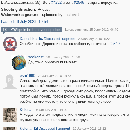
Б.Афанасьевский, 35). Вот:
#4232
и вот:
#2549
- виды с переулка.
Shooting direction:
east

Watermark signature:
uploaded by seakonst
Last edit 8 July 2023, 19:54
18
Sign in to share your opinion
Latest comment: 15 June 2012, 06:49
Danushka
·
·
Discussed fragment
20 January 2010, 15:29
Ошибки нет. Дерево и остаток забора идентичны -
#2549
seakonst
·
20 January 2010, 15:58
Да, тоже обратил внимание.
psm1980
·
29 January 2010, 09:36
p
Известный дом. Долго стоял разваливавшимся. Помню как в 
"на смелость" лазили в затопленный темный подвал дома. П
пристройке, что ближе к доходному дому, поселились бездо
потом был пожар, потом рухнула крыша, а потом этот дом сн
разбив на его месте (что очень удивительно) сквер.
Kulena
·
19 January 2011, 16:09
А когда-то в этом подвале жили люди, мой папа говорил, что
жутких условиях жила семья его друга.
Kulena
·
·
Discussed fragment
19 January 2011, 16:12