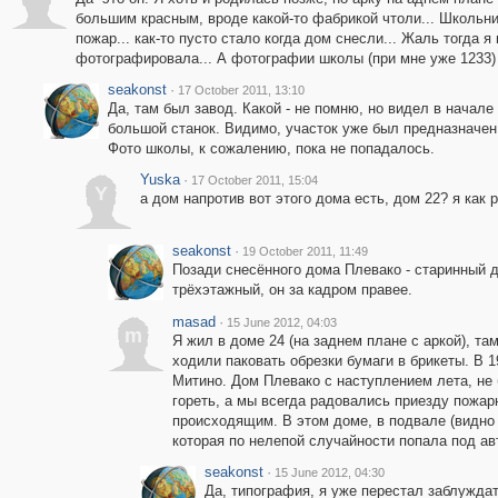
большим красным, вроде какой-то фабрикой чтоли... Школьн
пожар... как-то пусто стало когда дом снесли... Жаль тогда я
фотографировала... А фотографии школы (при мне уже 1233)
seakonst
·
17 October 2011, 13:10
Да, там был завод. Какой - не помню, но видел в начале
большой станок. Видимо, участок уже был предназначен
Фото школы, к сожалению, пока не попадалось.
Yuska
·
17 October 2011, 15:04
Y
а дом напротив вот этого дома есть, дом 22? я как р
seakonst
·
19 October 2011, 11:49
Позади снесённого дома Плевако - старинный до
трёхэтажный, он за кадром правее.
masad
·
15 June 2012, 04:03
m
Я жил в доме 24 (на заднем плане с аркой), та
ходили паковать обрезки бумаги в брикеты. В 
Митино. Дом Плевако с наступлением лета, не
гореть, а мы всегда радовались приезду пожа
происходящим. В этом доме, в подвале (видно 
которая по нелепой случайности попала под ав
seakonst
·
15 June 2012, 04:30
Да, типография, я уже перестал заблужда