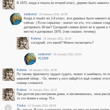
В 1970, когда я пошла во второй класс, дерево было намного
seakonst
·
19 January 2011, 16:38
Когда я пошёл во 2-й класс, все деревья были намного 
сейчас :) Если серьёзно - значит ли это, что снимок сле
датировать 60-ми? Соседний снимок (взял их в одном и 
месте) я датировал 1970, (там сказано, почему)
Kulena
·
19 January 2011, 18:33
соседний, это какой? Можно посмотреть?
seakonst
·
20 January 2011, 04:54
#13209
Kulena
·
19 January 2011, 18:30
По такому фрагменту трудно судить, может я ошибаюсь по п
широкий обзор... Ох, может у кого найдётся ещё снимок этого
сканер сломался.
Kulena
·
19 January 2011, 18:37
При долгом рассмотрении дома, я засомневалась, окна расп
то это ближе к концу 70-х
Yuska
·
17 October 2011, 09:05
Y
Да -это он. Я хоть и родилась позже, но арку на аднем план