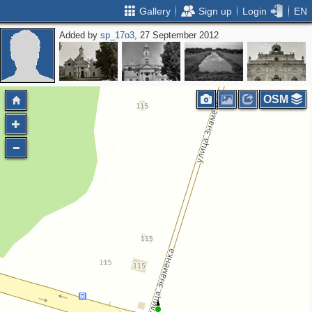
Gallery
Sign up
Login
EN
Added by
sp_17o3
, 27 September 2012
OSM