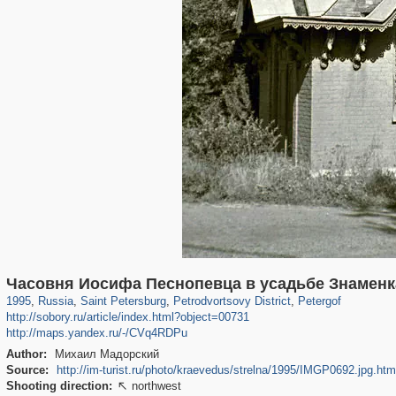
197,153
1,406,684
5,709
29,243
10,781
350
8,421
280
Часовня Иосифа Песнопевца в усадьбе Знаменк
1995
,
Russia
,
Saint Petersburg
,
Petrodvortsovy District
,
Petergof
http://sobory.ru/article/index.html?object=00731
http://maps.yandex.ru/-/CVq4RDPu
Author:
Михаил Мадорский
Source:
http://im-turist.ru/photo/kraevedus/strelna/1995/IMGP0692.jpg.htm
Shooting direction:
northwest
