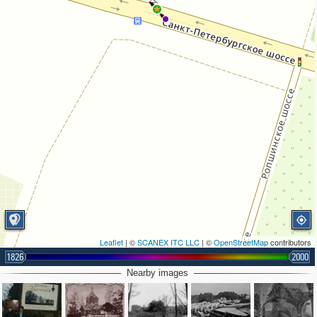
Leaflet
| ©
SCANEX ITC LLC
| ©
OpenStreetMap
contributors
1826
2000
Nearby images