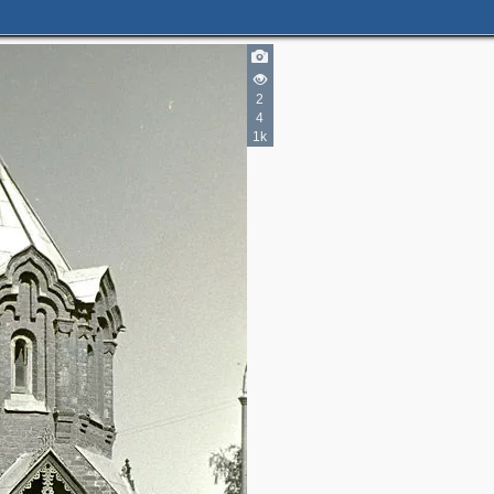
2
4
1k