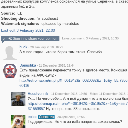
деревянных корпусрв комплекса сохранился на улице Серегина, в скве
зданиями №1 и 2-а.
Source:
СВ
Shooting direction:
southeast

Watermark signature:
uploaded by maratstas
Last edit 3 February 2021, 22:00
5
Sign in to share your opinion
Latest comment: 3 February 2021, 16:30
huck
·
20 January 2010, 16:22
А я все гадал, что-за барак там стоит. Спасибо.
Danushka
·
11 December 2015, 19:44
Есть предложение перенести точку в другое место. Конюшня
видны на АФС-1942 -
http://retromap.ru/m.php#l=061942&r=0020092&z=16&y=55.795
60116
Rodstvennik
·
·
11 December 2015, 19:56
Edited 11 December 2015, 
Ух... Ни чего себе... А я всё думал что это могло там быт
http://retromap.ru/m.php#l=061942&r=051952&z=15&y=55.
37.559857
Ну теперь хоть 83-я почта есть...
epliss
·
30 April 2016, 18:56
Поддерживаю. Но что за изба напротив сохранилась?