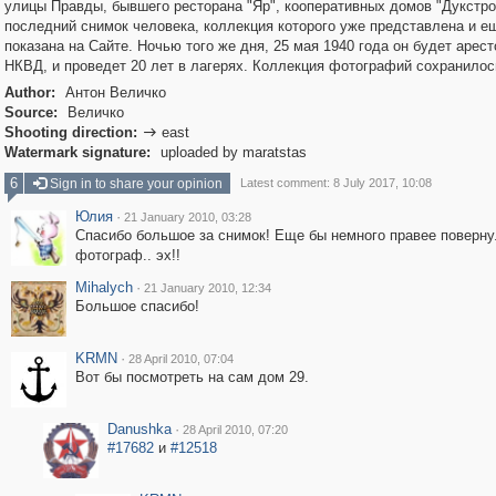
улицы Правды, бывшего ресторана "Яр", кооперативных домов "Дукстро
последний снимок человека, коллекция которого уже представлена и е
показана на Сайте. Ночью того же дня, 25 мая 1940 года он будет арес
НКВД, и проведет 20 лет в лагерях. Коллекция фотографий сохранилос
Author:
Антон Величко
Source:
Величко
Shooting direction:
east

Watermark signature:
uploaded by maratstas
6
Sign in to share your opinion
Latest comment: 8 July 2017, 10:08
Юлия
·
21 January 2010, 03:28
Спасибо большое за снимок! Еще бы немного правее поверн
фотограф.. эх!!
Mihalych
·
21 January 2010, 12:34
Большое спасибо!
KRMN
·
28 April 2010, 07:04
Вот бы посмотреть на сам дом 29.
Danushka
·
28 April 2010, 07:20
#17682
и
#12518