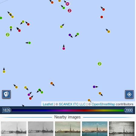
8
2
2
2
Leaflet
| ©
SCANEX ITC LLC
| ©
OpenStreetMap
contributors
2
1826
2000
Nearby images
2
3
3
5