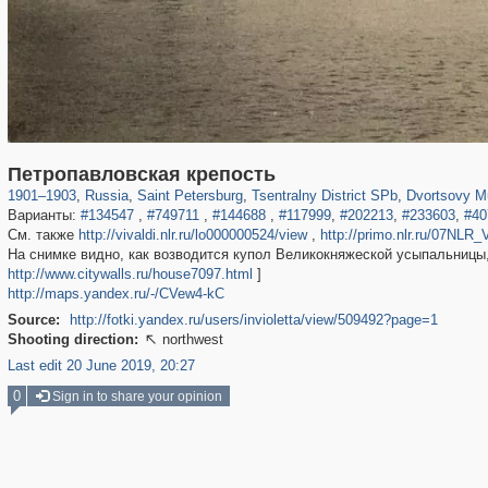
197,112
1,406,258
5,709
29,243
50,221
1,833
22,587
1
Петропавловская крепость
1901
–
1903
,
Russia
,
Saint Petersburg
,
Tsentralny District SPb
,
Dvortsovy M
Варианты:
#134547
,
#749711
,
#144688
,
#117999
,
#202213
,
#233603
,
#40
См. также
http://vivaldi.nlr.ru/lo000000524/view
,
http://primo.nlr.ru/07N
На снимке видно, как возводится купол Великокняжеской усыпальницы,
http://www.citywalls.ru/house7097.html
]
http://maps.yandex.ru/-/CVew4-kC
Source:
http://fotki.yandex.ru/users/invioletta/view/509492?page=1
Shooting direction:
northwest

Last edit 20 June 2019, 20:27
0
Sign in to share your opinion