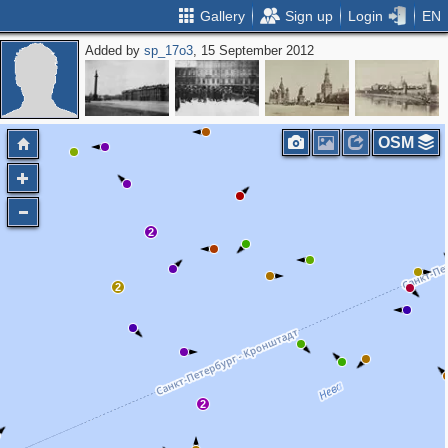
Gallery
Sign up
Login
EN
Added by
sp_17o3
, 15 September 2012
OSM
2
2
2