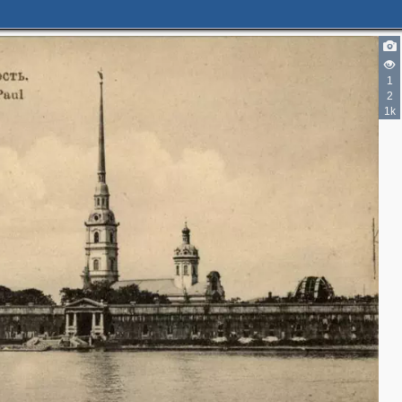
1
2
1k