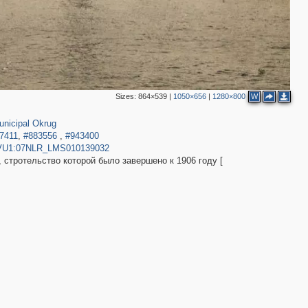
Sizes:
864×539
|
1050×656
|
1280×800
W
,098
unicipal Okrug
7411
,
#883556
,
#943400
LR_VU1:07NLR_LMS010139032
 стротельство которой было завершено к 1906 году [