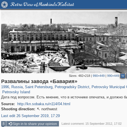
Retro View of Mankind's Habitat
Sizes:
482×218
|
990×449
|
990×449
W
197,112
1,406,258
5,709
29,243
22,955
438
1,525
33
Развалины завода «Бавария»
551
14
1996
,
Russia
,
Saint Petersburg
,
Petrogradsky District
,
Petrovsky Municipal
Petrovsky Island
Дата под вопросом. Есть мнение, что в источнике опечатка, и должно б
Source:
http://kn.sobaka.ru/n114/04.html
Shooting direction:
northwest

Last edit 26 September 2019, 17:29
8
Sign in to share your opinion
Latest comment: 15 September 2012, 17:02