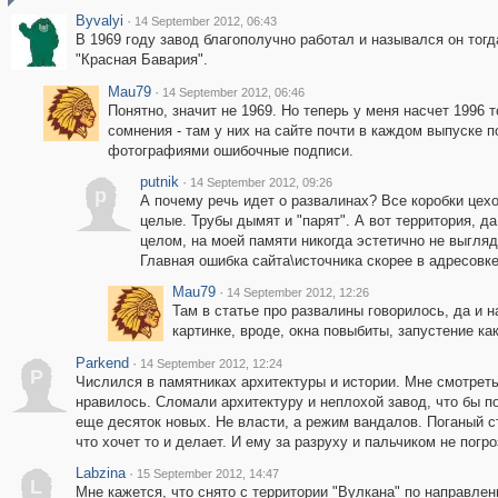
Byvalyi
·
14 September 2012, 06:43
В 1969 году завод благополучно работал и назывался он тогда
"Красная Бавария".
Mau79
·
14 September 2012, 06:46
Понятно, значит не 1969. Но теперь у меня насчет 1996 
сомнения - там у них на сайте почти в каждом выпуске п
фотографиями ошибочные подписи.
putnik
·
14 September 2012, 09:26
p
А почему речь идет о развалинах? Все коробки цех
целые. Трубы дымят и "парят". А вот территория, да
целом, на моей памяти никогда эстетично не выгляд
Главная ошибка сайта\источника скорее в адресовке
Mau79
·
14 September 2012, 12:26
Там в статье про развалины говорилось, да и н
картинке, вроде, окна повыбиты, запустение как
Parkend
·
14 September 2012, 12:24
P
Числился в памятниках архитектуры и истории. Мне смотреть
нравилось. Сломали архитектуру и неплохой завод, что бы п
еще десяток новых. Не власти, а режим вандалов. Поганый с
что хочет то и делает. И ему за разруху и пальчиком не погро
Labzina
·
15 September 2012, 14:47
L
Мне кажется, что снято с территории "Вулкана" по направлен