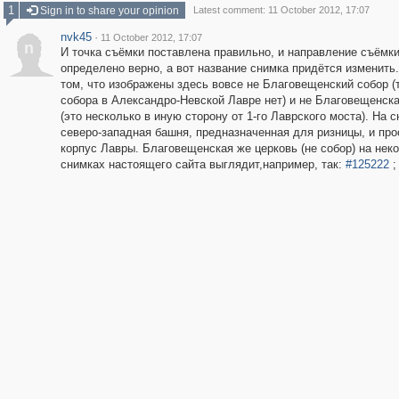
1
Sign in to share your opinion
Latest comment: 11 October 2012, 17:07
nvk45
·
11 October 2012, 17:07
n
И точка съёмки поставлена правильно, и направление съёмк
определено верно, а вот название снимка придётся изменить.
том, что изображены здесь вовсе не Благовещенский собор (
собора в Александро-Невской Лавре нет) и не Благовещенска
(это несколько в иную сторону от 1-го Лаврского моста). На с
северо-западная башня, предназначенная для ризницы, и пр
корпус Лавры. Благовещенская же церковь (не собор) на нек
снимках настоящего сайта выглядит,например, так:
#125222