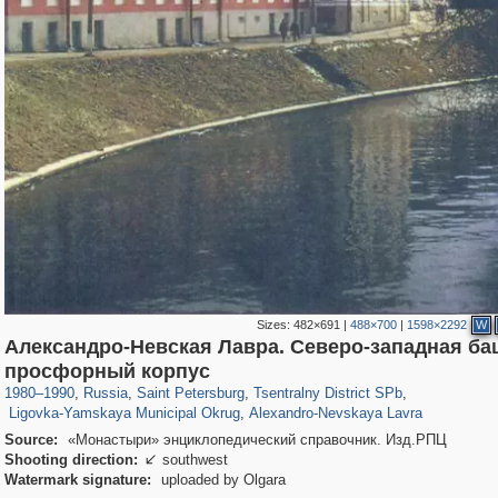
Sizes:
482×691
|
488×700
|
1598×2292
W
Александро-Невская Лавра. Северо-западная ба
197,175
1,406,871
5,714
29,248
50,244
1,838
просфорный корпус
2,923
43
875
15
1980
–
1990
,
Russia
,
Saint Petersburg
,
Tsentralny District SPb
,
Ligovka-Yamskaya Municipal Okrug
,
Alexandro-Nevskaya Lavra
Source:
«Монастыри» энциклопедический справочник. Изд.РПЦ
Shooting direction:
southwest

Watermark signature:
uploaded by Olgara