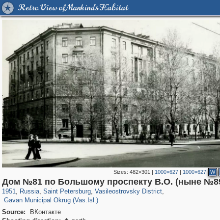
Retro View of Mankind's Habitat
Sizes:
482×301
|
1000×627
|
1000×627
W
197,232
1,407,212
5,714
29,248
14,266
482
Дом №81 по Большому проспекту В.О. (ныне №8
1,971
5
1951
,
Russia
,
Saint Petersburg
,
Vasileostrovsky District
,
Gavan Municipal Okrug (Vas.Isl.)
Source:
ВКонтакте