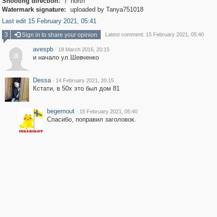
Shooting direction:
north

Watermark signature:
uploaded by Tanya751018
Last edit 15 February 2021, 05:41
3
Sign in to share your opinion
Latest comment: 15 February 2021, 05:40
avespb
·
18 March 2016, 20:15
a
и начало ул.Шевченко
Dessa
·
14 February 2021, 20:15
Кстати, в 50х это был дом 81
begemout
·
15 February 2021, 05:40
Спасибо, поправил заголовок.